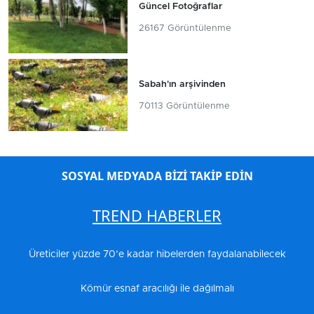
Güncel Fotoğraflar
26167 Görüntülenme
Sabah'ın arşivinden
70113 Görüntülenme
SOSYAL MEDYADA BİZİ TAKİP EDİN
TREND HABERLER
Üreticiler yüzde 70’e kadar hibelerden faydalanabilecek
Kömür esnaf aracılığı ile dağılmalı