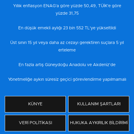
Yıllık enflasyon ENAG'a göre yüzde 50,49, TÜİK'e göre
yüzde 31,75
En düşük emekli aylığı 23 bin 552 TL'ye yükseltildi
Üst sınırı 15 yıl veya daha az cezayı gerektiren suçlara 5 yıl
erteleme
En fazla artış Güneydoğu Anadolu ve Akdeniz’de
Yönetmeliğe aykırı süresiz geçici görevlendirme yapılmamalı
KÜNYE
KULLANIM ŞARTLARI
VERİ POLİTİKASI
HUKUKA AYKIRILIK BİLDİRİMİ