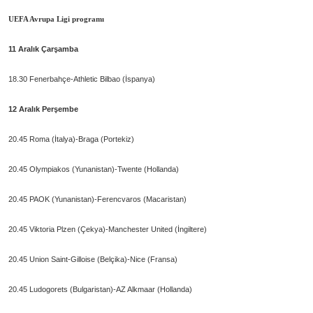
UEFA Avrupa Ligi programı
11 Aralık Çarşamba
18.30 Fenerbahçe-Athletic Bilbao (İspanya)
12 Aralık Perşembe
20.45 Roma (İtalya)-Braga (Portekiz)
20.45 Olympiakos (Yunanistan)-Twente (Hollanda)
20.45 PAOK (Yunanistan)-Ferencvaros (Macaristan)
20.45 Viktoria Plzen (Çekya)-Manchester United (İngiltere)
20.45 Union Saint-Gilloise (Belçika)-Nice (Fransa)
20.45 Ludogorets (Bulgaristan)-AZ Alkmaar (Hollanda)