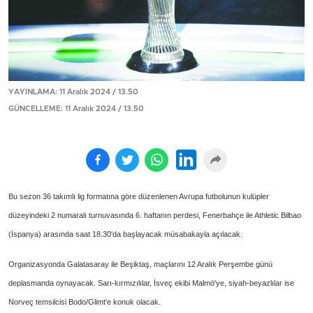
YAYINLAMA: 11 Aralık 2024 / 13.50
GÜNCELLEME: 11 Aralık 2024 / 13.50
Bu sezon 36 takımlı lig formatına göre düzenlenen Avrupa futbolunun kulüpler
düzeyindeki 2 numaralı turnuvasında 6. haftanın perdesi, Fenerbahçe ile Athletic Bilbao
(İspanya) arasında saat 18.30'da başlayacak müsabakayla açılacak.
Organizasyonda Galatasaray ile Beşiktaş, maçlarını 12 Aralık Perşembe günü
deplasmanda oynayacak. Sarı-kırmızılılar, İsveç ekibi Malmö'ye, siyah-beyazlılar ise
Norveç temsilcisi Bodo/Glimt'e konuk olacak.