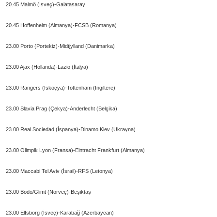
20.45 Malmö (İsveç)-Galatasaray
20.45 Hoffenheim (Almanya)-FCSB (Romanya)
23.00 Porto (Portekiz)-Midtjylland (Danimarka)
23.00 Ajax (Hollanda)-Lazio (İtalya)
23.00 Rangers (İskoçya)-Tottenham (İngiltere)
23.00 Slavia Prag (Çekya)-Anderlecht (Belçika)
23.00 Real Sociedad (İspanya)-Dinamo Kiev (Ukrayna)
23.00 Olimpik Lyon (Fransa)-Eintracht Frankfurt (Almanya)
23.00 Maccabi Tel Aviv (İsrail)-RFS (Letonya)
23.00 Bodo/Glimt (Norveç)-Beşiktaş
23.00 Elfsborg (İsveç)-Karabağ (Azerbaycan)