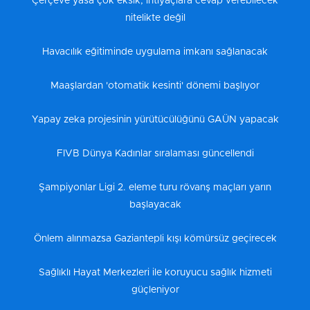
Çerçeve yasa çok eksik, ihtiyaçlara cevap verebilecek
nitelikte değil
Havacılık eğitiminde uygulama imkanı sağlanacak
Maaşlardan 'otomatik kesinti' dönemi başlıyor
Yapay zeka projesinin yürütücülüğünü GAÜN yapacak
FIVB Dünya Kadınlar sıralaması güncellendi
Şampiyonlar Ligi 2. eleme turu rövanş maçları yarın
başlayacak
Önlem alınmazsa Gaziantepli kışı kömürsüz geçirecek
Sağlıklı Hayat Merkezleri ile koruyucu sağlık hizmeti
güçleniyor