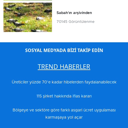
Sabah'ın arşivinden
70145 Görüntülenme
SOSYAL MEDYADA BİZİ TAKİP EDİN
TREND HABERLER
Üreticiler yüzde 70’e kadar hibelerden faydalanabilecek
115 şirket hakkında iflas kararı
Bölgeye ve sektöre göre farklı asgari ücret uygulaması
karmaşaya yol açar