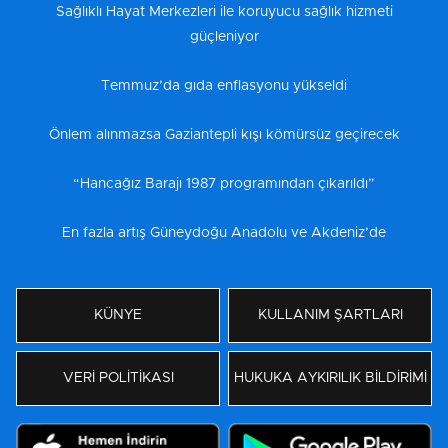
Sağlıklı Hayat Merkezleri ile koruyucu sağlık hizmeti
güçleniyor
Temmuz’da gıda enflasyonu yükseldi
Önlem alınmazsa Gaziantepli kışı kömürsüz geçirecek
“Hancağız Barajı 1987 programından çıkarıldı”
En fazla artış Güneydoğu Anadolu ve Akdeniz’de
KÜNYE
KULLANIM ŞARTLARI
VERİ POLİTİKASI
HUKUKA AYKIRILIK BİLDİRİMİ