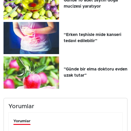
Günde 10 adet zeytin doğa
mucizesi yaratıyor
“Erken teşhisle mide kanseri
tedavi edilebilir”
"Günde bir elma doktoru evden
uzak tutar"
Yorumlar
Yorumlar