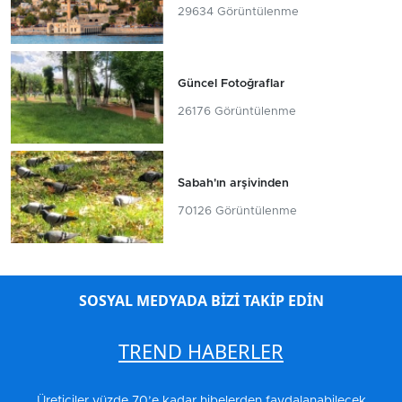
29634 Görüntülenme
Güncel Fotoğraflar
26176 Görüntülenme
Sabah'ın arşivinden
70126 Görüntülenme
SOSYAL MEDYADA BİZİ TAKİP EDİN
TREND HABERLER
Üreticiler yüzde 70’e kadar hibelerden faydalanabilecek