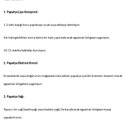
1. Papatya Çayı Kompresi:
1-2 tatlı kaşığı kuru papatyayı sıcak suya ekleyip demleyin.
Ilık hale geldikten sonra temiz bir bezi çaya batırarak egzamalı bölgeye uygulayın.
10-15 dakika bekletip durulayın.
2. Papatya Ekstresi Kremi:
Eczanelerde veya doğal ürün mağazalarında satılan papatya içerikli kremleri düzenli olarak
egzamalı bölgelere uygulayın.
3. Papatya Yağı:
Taşıyıcı bir yağ (zeytinyağı veya badem yağı) ile karıştırarak egzamalı bölgeye masaj
yapabilirsiniz.