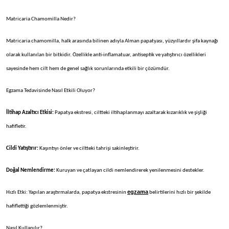
Matricaria Chamomilla Nedir?
Matricaria chamomilla, halk arasında bilinen adıyla Alman papatyası, yüzyıllardır şifa kaynağı
olarak kullanılan bir bitkidir. Özellikle anti-inflamatuar, antiseptik ve yatıştırıcı özellikleri
sayesinde hem cilt hem de genel sağlık sorunlarında etkili bir çözümdür.
Egzama Tedavisinde Nasıl Etkili Oluyor?
İltihap Azaltıcı Etkisi:
Papatya ekstresi, ciltteki iltihaplanmayı azaltarak kızarıklık ve şişliği
hafifletir.
Cildi Yatıştırır:
Kaşıntıyı önler ve ciltteki tahrişi sakinleştirir.
Doğal Nemlendirme:
Kuruyan ve çatlayan cildi nemlendirerek yenilenmesini destekler.
egzama
Hızlı Etki: Yapılan araştırmalarda, papatya ekstresinin
belirtilerini hızlı bir şekilde
hafiflettiği gözlemlenmiştir.
Nasıl Kullanılır?