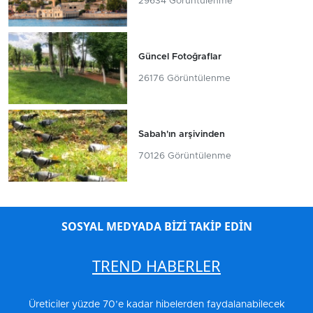
29634 Görüntülenme
Güncel Fotoğraflar
26176 Görüntülenme
Sabah'ın arşivinden
70126 Görüntülenme
SOSYAL MEDYADA BİZİ TAKİP EDİN
TREND HABERLER
Üreticiler yüzde 70’e kadar hibelerden faydalanabilecek