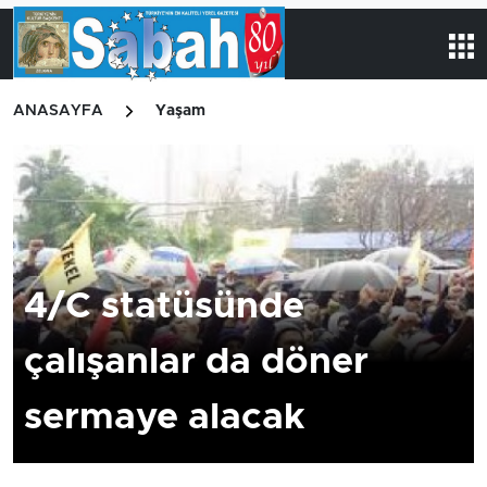
ANASAYFA
Yaşam
4/C statüsünde
çalışanlar da döner
sermaye alacak