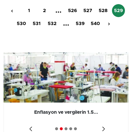
‹
...
1
2
526
527
528
529
...
›
530
531
532
539
540
Barış yatırımı, üretimi ve...