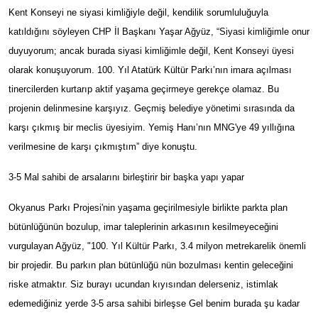
Kent Konseyi ne siyasi kimliğiyle değil, kendilik sorumluluğuyla
katıldığını söyleyen CHP İl Başkanı Yaşar Ağyüz, “Siyasi kimliğimle onur
duyuyorum; ancak burada siyasi kimliğimle değil, Kent Konseyi üyesi
olarak konuşuyorum. 100. Yıl Atatürk Kültür Parkı’nın imara açılması
tinercilerden kurtarıp aktif yaşama geçirmeye gerekçe olamaz. Bu
projenin delinmesine karşıyız. Geçmiş belediye yönetimi sırasında da
karşı çıkmış bir meclis üyesiyim. Yemiş Hanı’nın MNG'ye 49 yıllığına
verilmesine de karşı çıkmıştım” diye konuştu.
3-5 Mal sahibi de arsalarını birleştirir bir başka yapı yapar
Okyanus Parkı Projesi'nin yaşama geçirilmesiyle birlikte parkta plan
bütünlüğünün bozulup, imar taleplerinin arkasının kesilmeyeceğini
vurgulayan Ağyüz, "100. Yıl Kültür Parkı, 3.4 milyon metrekarelik önemli
bir projedir. Bu parkın plan bütünlüğü nün bozulması kentin geleceğini
riske atmaktır. Siz burayı ucundan kıyısından delerseniz, istimlak
edemediğiniz yerde 3-5 arsa sahibi birleşse Gel benim burada şu kadar