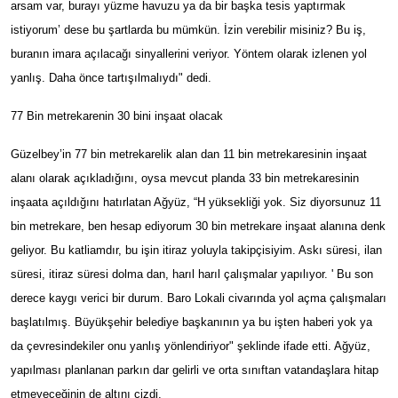
arsam var, burayı yüzme havuzu ya da bir başka tesis yaptırmak
istiyorum’ dese bu şartlarda bu mümkün. İzin verebilir misiniz? Bu iş,
buranın imara açılacağı sinyallerini veriyor. Yöntem olarak izlenen yol
yanlış. Daha önce tartışılmalıydı" dedi.
77 Bin metrekarenin 30 bini inşaat olacak
Güzelbey’in 77 bin metrekarelik alan dan 11 bin metrekaresinin inşaat
alanı olarak açıkladığını, oysa mevcut planda 33 bin metrekaresinin
inşaata açıldığını hatırlatan Ağyüz, “H yüksekliği yok. Siz diyorsunuz 11
bin metrekare, ben hesap ediyorum 30 bin metrekare inşaat alanına denk
geliyor. Bu katliamdır, bu işin itiraz yoluyla takipçisiyim. Askı süresi, ilan
süresi, itiraz süresi dolma dan, harıl harıl çalışmalar yapılıyor. ' Bu son
derece kaygı verici bir durum. Baro Lokali civarında yol açma çalışmaları
başlatılmış. Büyükşehir belediye başkanının ya bu işten haberi yok ya
da çevresindekiler onu yanlış yönlendiriyor" şeklinde ifade etti. Ağyüz,
yapılması planlanan parkın dar gelirli ve orta sınıftan vatandaşlara hitap
etmeyeceğinin de altını çizdi.