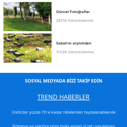
Güncel Fotoğraflar
26176 Görüntülenme
Sabah'ın arşivinden
70126 Görüntülenme
SOSYAL MEDYADA BİZİ TAKİP EDİN
TREND HABERLER
Üreticiler yüzde 70’e kadar hibelerden faydalanabilecek
Bölgeye ve sektöre göre farklı asgari ücret uygulaması