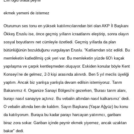
Elin oğlu orada peynir
ekmek yemeni de istemez
Oturumun ses tonu en yüksek katılımcılarından biri olan AKP İl Başkanı
Ökkeş Eruslu ise, önce geçmiş yılların icraatlarını eleştirip, sonra olayın
sosyal boyutlarını net cümleyle özetledi. Geçmiş yıllarda da plan
bütünlüğünün bozulduğunu vurgulayan Eruslu. “Katliamdan söz edildi. Bu
memleketin katledilmiş çok yeri var. Bu memleketin yüzde 6O'ı kaçak
yapılaşma ve çarpık kentleşmeden oluşuyor. Eskiden konular böyle Kent
Konseyi’ne de gelmez, 2-3 kişi arasında alınırdı. Ben 5 yıl meclis üyeliği
yaptım. Ancak biz yanlışa yanlışla devam edilsin istemiyoruz. Tarım
Bakanımız 4. Organize Sanayi Bölgesi'ni gezerken, 'Burası tarım alanı,
burayı nasıl sanayiye açtınız. Bu vebalin altından nasıl kalkarsınız’ dedi.
O vebalin altında ben de kaldım. Sayın Başkana (Yaşar Ağyüz) bu konu
da katılıyorum. Buraya bu kadar parayı harcayan yatırımcı, garibanı
biraz zora sokar. Gariban içinde peynir ekmek yiyemez, ancak uzaktan
bakar" dedi.