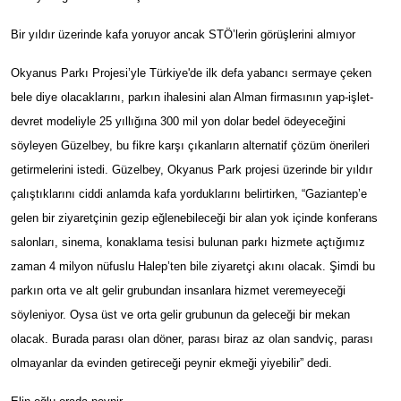
Bir yıldır üzerinde kafa yoruyor ancak STÖ’lerin görüşlerini almıyor
Okyanus Parkı Projesi’yle Türkiye'de ilk defa yabancı sermaye çeken
bele diye olacaklarını, parkın ihalesini alan Alman firmasının yap-işlet-
devret modeliyle 25 yıllığına 300 mil yon dolar bedel ödeyeceğini
söyleyen Güzelbey, bu fikre karşı çıkanların alternatif çözüm önerileri
getirmelerini istedi. Güzelbey, Okyanus Park projesi üzerinde bir yıldır
çalıştıklarını ciddi anlamda kafa yorduklarını belirtirken, “Gaziantep’e
gelen bir ziyaretçinin gezip eğlenebileceği bir alan yok içinde konferans
salonları, sinema, konaklama tesisi bulunan parkı hizmete açtığımız
zaman 4 milyon nüfuslu Halep’ten bile ziyaretçi akını olacak. Şimdi bu
parkın orta ve alt gelir grubundan insanlara hizmet veremeyeceği
söyleniyor. Oysa üst ve orta gelir grubunun da geleceği bir mekan
olacak. Burada parası olan döner, parası biraz az olan sandviç, parası
olmayanlar da evinden getireceği peynir ekmeği yiyebilir” dedi.