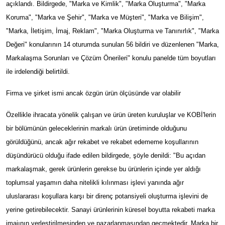
açıklandı. Bildirgede, "Marka ve Kimlik", "Marka Oluşturma", "Marka
Koruma", "Marka ve Şehir", "Marka ve Müşteri", "Marka ve Bilişim",
"Marka, İletişim, İmaj, Reklam", "Marka Oluşturma ve Tanınırlık", "Marka
Değeri" konularının 14 oturumda sunulan 56 bildiri ve düzenlenen "Marka,
Markalaşma Sorunları ve Çözüm Önerileri" konulu panelde tüm boyutları
ile irdelendiği belirtildi.
Firma ve şirket ismi ancak özgün ürün ölçüsünde var olabilir
Özellikle ihracata yönelik çalışan ve ürün üreten kuruluşlar ve KOBİ'lerin
bir bölümünün geleceklerinin markalı ürün üretiminde olduğunu
görüldüğünü, ancak ağır rekabet ve rekabet edememe koşullarının
düşündürücü olduğu ifade edilen bildirgede, şöyle denildi: "Bu açıdan
markalaşmak, gerek ürünlerin gerekse bu ürünlerin içinde yer aldığı
toplumsal yaşamın daha nitelikli kılınması işlevi yanında ağır
uluslararası koşullara karşı bir direnç potansiyeli oluşturma işlevini de
yerine getirebilecektir. Sanayi ürünlerinin küresel boyutta rekabeti marka
imajının yerleştirilmesinden ve pazarlanmasından geçmektedir. Marka bir