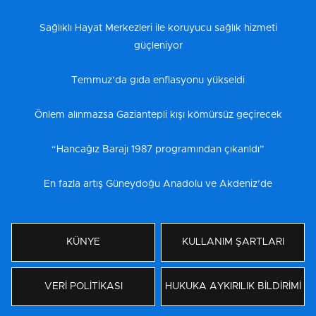
Sağlıklı Hayat Merkezleri ile koruyucu sağlık hizmeti
güçleniyor
Temmuz’da gıda enflasyonu yükseldi
Önlem alınmazsa Gaziantepli kışı kömürsüz geçirecek
“Hancağız Barajı 1987 programından çıkarıldı”
En fazla artış Güneydoğu Anadolu ve Akdeniz’de
KÜNYE
KULLANIM ŞARTLARI
VERİ POLİTİKASI
HUKUKA AYKIRILIK BİLDİRİMİ