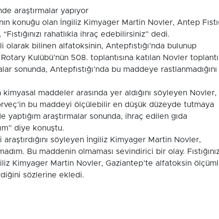
inde araştırmalar yapıyor
ının konuğu olan İngiliz Kimyager Martin Novler, Antep Fıstı
“Fıstığınızı rahatlıkla ihraç edebilirsiniz” dedi.
li olarak bilinen alfatoksinin, Antepfıstığı’nda bulunup
 Rotary Kulübü’nün 508. toplantısına katılan Novler toplant
alar sonunda, Antepfıstığı’nda bu maddeye rastlanmadığını
n kimyasal maddeler arasında yer aldığını söyleyen Novler,
rveç’in bu maddeyi ölçülebilir en düşük düzeyde tutmaya
’de yaptığım araştırmalar sonunda, ihraç edilen gıda
ım” diye konuştu.
araştırdığını söyleyen İngiliz Kimyager Martin Novler,
madım. Bu maddenin olmaması sevindirici bir olay. Fıstığınız
giliz Kimyager Martin Novler, Gaziantep’te alfatoksin ölçüml
diğini sözlerine ekledi.