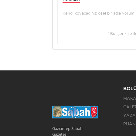
Kendi koyacağınız özel bir adla yorum ya
* Bu içerik ile 
BÖL
MAKA
GALE
YAZA
PUAN
Gaziantep Sabah
Gazetesi