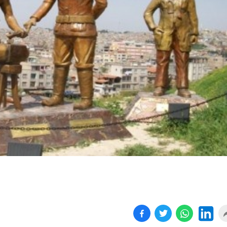
Birçok uyku hastalığının
En ucuz sigara 120 TL,
tan...
pa...