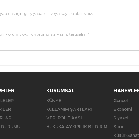
pmak için giriş yapabilir veya kayıt olabilirsiniz.
ilgili yorum yok, ilk yorumu siz yazın, tartışalım *
ÜMLER
KURUMSAL
HABERLE
LELER
KÜNYE
Güncel
RİLER
KULLANIM ŞARTLARI
Ekonomi
RLAR
VERİ POLİTİKASI
Siyaset
 DURUMU
HUKUKA AYKIRILIK BİLDİRİMİ
Spor
Kültür-Sanat