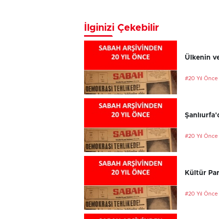
İlginizi Çekebilir
Ülkenin ve
#20 Yıl Önce
Şanlıurfa'
#20 Yıl Önce
Kültür Par
#20 Yıl Önce