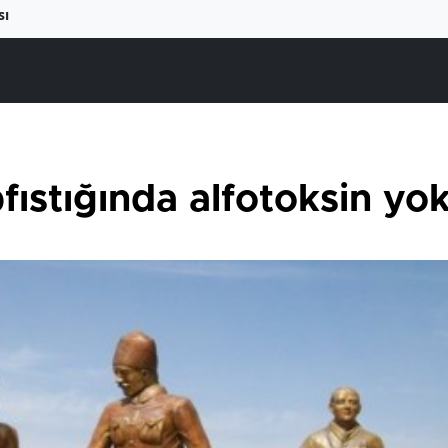
sı
fıstığında alfotoksin yo