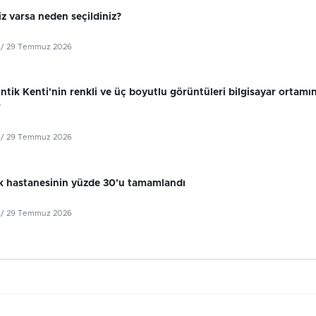
z varsa neden seçildiniz?
/ 29 Temmuz 2026
tik Kenti'nin renkli ve üç boyutlu görüntüleri bilgisayar ortamı
r
/ 29 Temmuz 2026
k hastanesinin yüzde 30'u tamamlandı
/ 29 Temmuz 2026