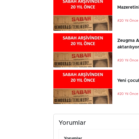
Mazeretini
#20 Yıl Önce
Zeugma An
aktarılıyo
#20 Yıl Önce
Yeni çocu
#20 Yıl Önce
Yorumlar
Yorumlar