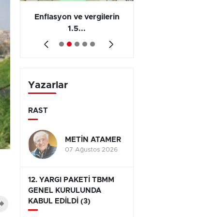
 en
Enflasyon ve vergilerin
Barış yatırımı, üre
1.5...
ve...
Yazarlar
RAST
METİN ATAMER
07 Ağustos 2026
12. YARGI PAKETİ TBMM
GENEL KURULUNDA
KABUL EDİLDİ (3)