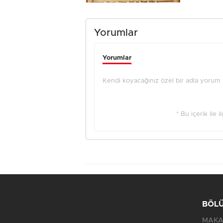
Yorumlar
Yorumlar
Kendi koyacağınız özel bir adla yorum ya
* Bu içerik ile 
BÖL
MAKA