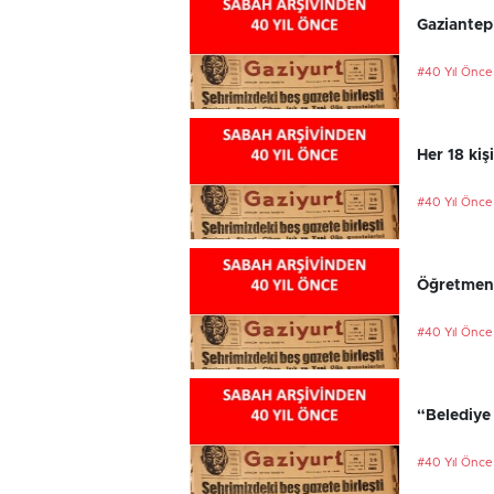
Gaziantep
#40 Yıl Önce
Her 18 kiş
#40 Yıl Önce
Öğretmenl
#40 Yıl Önce
“Belediye 
#40 Yıl Önce