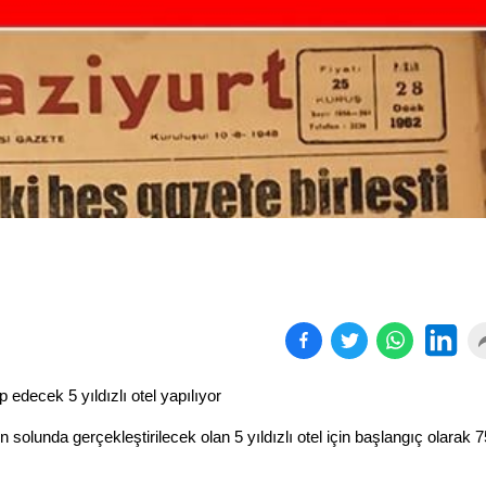
Birçok uyku hastalığının
En ucuz sigara 120 TL,
tan...
pa...
edecek 5 yıldızlı otel yapılıyor
 solunda gerçekleştirilecek olan 5 yıldızlı otel için başlangıç olarak 