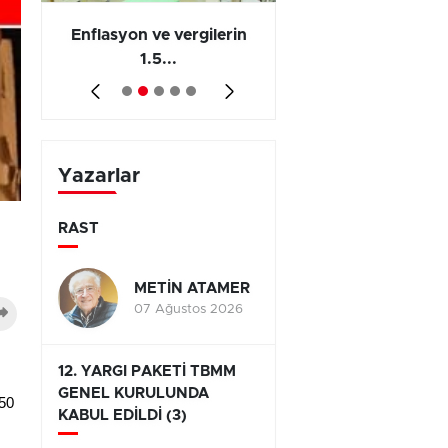
 en
Enflasyon ve vergilerin
Barış yatırımı, üre
1.5...
ve...
Yazarlar
RAST
METİN ATAMER
07 Ağustos 2026
12. YARGI PAKETİ TBMM
GENEL KURULUNDA
750
KABUL EDİLDİ (3)