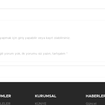
pmak için giriş yapabilir veya kayıt olabilirsiniz.
ilgili yorum yok, ilk yorumu siz yazın, tartışalım *
ÜMLER
KURUMSAL
HABERLE
LELER
KÜNYE
Güncel