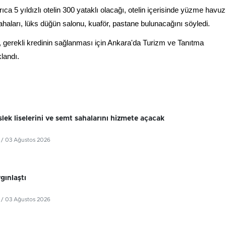
ca 5 yıldızlı otelin 300 yataklı olacağı, otelin içerisinde yüzme havuz
sahaları, lüks düğün salonu, kuaför, pastane bulunacağını söyledi.
iği, gerekli kredinin sağlanması için Ankara'da Turizm ve Tanıtma
landı.
lek liselerini ve semt sahalarını hizmete açacak
/ 03 Ağustos 2026
ygınlaştı
/ 03 Ağustos 2026