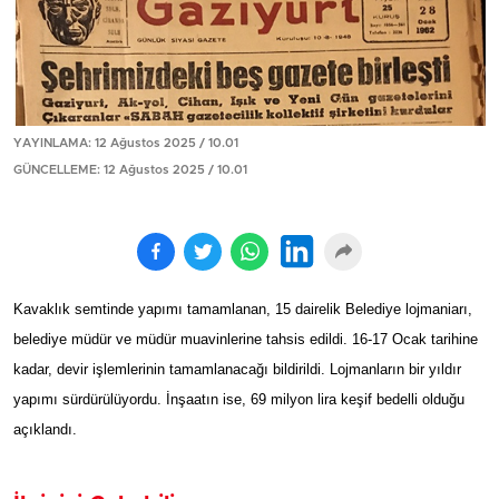
YAYINLAMA: 12 Ağustos 2025 / 10.01
GÜNCELLEME: 12 Ağustos 2025 / 10.01
Kavaklık semtinde yapımı tamamlanan, 15 dairelik Belediye lojmaniarı,
belediye müd
ü
r ve m
ü
d
ü
r muavinlerine tahsis edildi. 16-17 Ocak tarihine
kadar, devir i
ş
lemlerinin tamamlanaca
ğı
bildirildi. Lojmanlar
ı
n bir y
ı
ld
ı
r
yap
ı
m
ı
s
ü
rd
ü
r
ü
l
ü
yordu. İn
ş
aat
ı
n ise, 69 milyon lira ke
ş
if bedelli oldu
ğ
u
a
çı
kland
ı
.