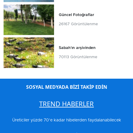
Güncel Fotoğraflar
26167 Görüntülenme
Sabah'ın arşivinden
70113 Görüntülenme
SOSYAL MEDYADA BİZİ TAKİP EDİN
TREND HABERLER
Üreticiler yüzde 70’e kadar hibelerden faydalanabilecek