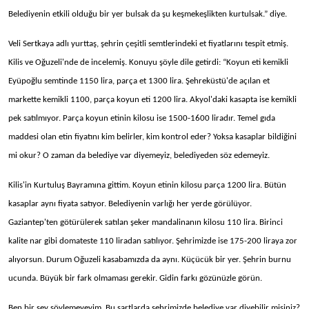
Belediyenin etkili olduğu bir yer bulsak da şu keşmekeşlikten kurtulsak.” diye.
Veli Sertkaya adlı yurttaş, şehrin çeşitli semtlerindeki et fiyatlarını tespit etmiş.
Kilis ve Oğuzeli'nde de incelemiş. Konuyu şöyle dile getirdi: “Koyun eti kemikli
Eyüpoğlu semtinde 1150 lira, parça et 1300 lira. Şehreküstü'de açılan et
markette kemikli 1100, parça koyun eti 1200 lira. Akyol'daki kasapta ise kemikli
pek satılmıyor. Parça koyun etinin kilosu ise 1500-1600 liradır. Temel gıda
maddesi olan etin fiyatını kim belirler, kim kontrol eder? Yoksa kasaplar bildiğini
mi okur? O zaman da belediye var diyemeyiz, belediyeden söz edemeyiz.
Kilis'in Kurtuluş Bayramına gittim. Koyun etinin kilosu parça 1200 lira. Bütün
kasaplar aynı fiyata satıyor. Belediyenin varlığı her yerde görülüyor.
Gaziantep'ten götürülerek satılan şeker mandalinanın kilosu 110 lira. Birinci
kalite nar gibi domateste 110 liradan satılıyor. Şehrimizde ise 175-200 liraya zor
alıyorsun. Durum Oğuzeli kasabamızda da aynı. Küçücük bir yer. Şehrin burnu
ucunda. Büyük bir fark olmaması gerekir. Gidin farkı gözünüzle görün.
Ben bir şey söylemeyeyim. Bu şartlarda şehrimizde belediye var diyebilir misiniz?