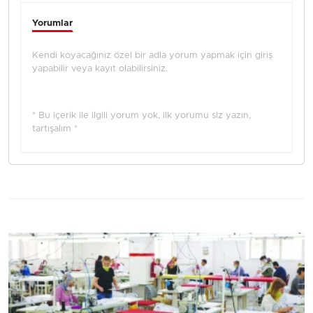
Yorumlar
Kendi koyacağınız özel bir adla yorum yapmak için giriş
yapabilir veya kayıt olabilirsiniz.
* Bu içerik ile ilgili yorum yok, ilk yorumu siz yazın,
tartışalım *