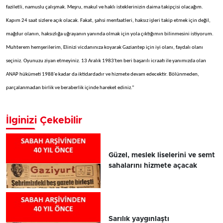
faziletli, namuslu çalışmak. Meşru, makul ve haklı isteklerinizin daima takipçisi olacağım.
Kapım 24 saat sizlere açık olacak. Fakat, şahsi menfaatleri, haksız işleri takip etmek için değil,
mağdur olanın, haksızlığa uğrayanın yanında olmak için yola çıktığımın bilinmesini istiyorum.
Muhterem hemşerilerim, Elinizi vicdanınıza koyarak Gaziantep için iyi olanı, faydalı olanı
seçiniz. Oyunuzu ziyan etmeyiniz. 13 Aralık 1983'ten beri başarılı icraatı ile yanımızda olan
ANAP hükümeti 1988'e kadar da iktidardadır ve hizmete devam edecektir. Bölünmeden,
parçalanmadan birlik ve beraberlik içinde hareket ediniz.”
İlginizi Çekebilir
Güzel, meslek liselerini ve semt
sahalarını hizmete açacak
Sarılık yaygınlaştı