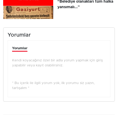
“Belediye olanakları tüm halka
yansımalı...”
Yorumlar
Yorumlar
Kendi koyacağınız özel bir adla yorum yapmak için giriş
yapabilir veya kayıt olabilirsiniz.
* Bu içerik ile ilgili yorum yok, ilk yorumu siz yazın,
tartışalım *