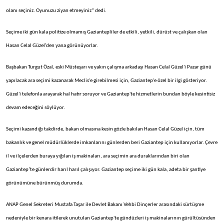
olanı seçiniz. Oyunuzu ziyan etmeyiniz” dedi.
Seçime iki gün kala politize olmamış Gaziantepliler de etkili, yetkili, dürüst ve çalışkan olan
Hasan Celal Güzel’den yana görünüyorlar.
Başbakan Turgut Özal, eski Müsteşarı ve yakın çalışma arkadaşı Hasan Celal Güzel'i Pazar günü
yapılacak ara seçimi kazanarak Meclis'e girebilmesi için, Gaziantep'e özel bir ilgi gösteriyor.
Güzel'i telefonla arayarak hal hatır soruyor ve Gaziantep'te hizmetlerin bundan böyle kesintisiz
devam edeceğini söylüyor.
Seçimi kazandığı takdirde, bakan olmasına kesin gözle bakılan Hasan Celal Güzel için, tüm
bakanlık ve genel müdürlüklerde imkanlarını günlerden beri Gaziantep için kullanıyorlar. Çevre
il ve ilçelerden buraya yığılan iş makinaları, ara seçimin ara duraklarından biri olan
Gaziantep’te günlerdir harıl harıl çalışıyor. Gaziantep seçime iki gün kala, adeta bir şantiye
görünümüne bürünmüş durumda.
ANAP Genel Sekreteri Mustafa Taşar ile Devlet Bakanı Vehbi Dinçerler arasındaki sürtüşme
nedeniyle bir kenara itilerek unutulan Gaziantep'te gündüzleri iş makinalarının gürültüsünden