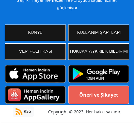
Sağlıklı Hayat Merkezleri ile koruyucu sağlık hizmeti
güçleniyor
KÜNYE
KULLANIM ŞARTLARI
VERİ POLİTİKASI
HUKUKA AYKIRILIK BİLDİRİMİ
Öneri ve Şikayet
RSS
Copyright © 2023. Her hakkı saklıdır.
Yazılım:
Moradam Haber Yazılımı