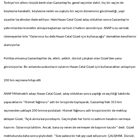
Türkiye’nin altıncı büyük kenti olan Gaziantep'te, genel seçimler dahil, hiç bir seçim de
böylesine hareketli, böylesine renkli ve coşkulu bir seçim döneminin görülmediği, yaşlı
siyasiler tarafından ifade ediliyor. Hele Hasan Celal Güzel aday olduktan sonra Gaziantep'in
yatırımlardan kısmetini almaya başlaması ise tüm il halkını sevindiriyor. ANAP'a oy vermek
istemeyenler bile “Oylarımızı bu defa Hasan Celal Güzel için kullanacağız” demekten kendilerini
alamıyorlar.
Politize olmamış Gaziantepliler de, etkili, yetkili, dürüst çalışkan olan Güzel'den yana
görünüyorlar. Bir anlamda suskunların oylarını Hasan Celal Güzel için kullanacakları anlaşılıyor.
200 bin seçmene hitap etti
ANAP Milletvekili adayı Hasan Celal Güzel, aday olduktan sonra yaptığı ve seçildiği takdirde
yapacaklarını “Hizmet Yağmuru” adlı bir broşürde toplayarak, Gaziantep'teki 353 bin
seçmenden yaklaşık 200 binine postaladı. Hizmet Yağmuru adlı broşürüne bir de mektup
ekleyen Güzel, “Açık alınla karşınızdayım. Geçmişteki her türlü icraatınım hesabını vermeye
hazırım. Oylarınıza talibim. Ancak, bana oy veren de vermeyen de başınım tacıdır” dedi. Güzel
mektubunda daha sonra şöyle dedi: “Size sadece bir tek şey vaat ediyorum: ÇALIŞMAK. Dürüst,