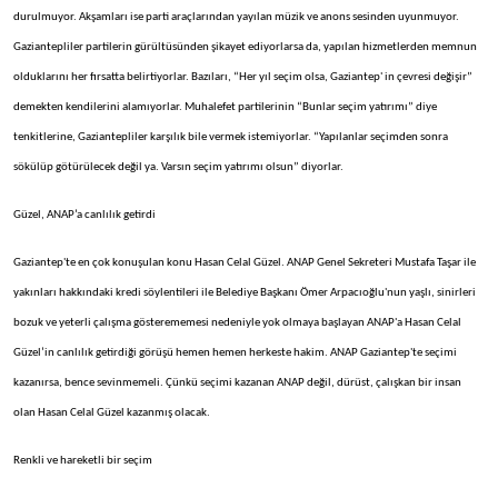
durulmuyor. Akşamları ise parti araçlarından yayılan müzik ve anons sesinden uyunmuyor.
Gaziantepliler partilerin gürültüsünden şikayet ediyorlarsa da, yapılan hizmetlerden memnun
olduklarını her fırsatta belirtiyorlar. Bazıları, “Her yıl seçim olsa, Gaziantep' in çevresi değişir”
demekten kendilerini alamıyorlar. Muhalefet partilerinin “Bunlar seçim yatırımı” diye
tenkitlerine, Gaziantepliler karşılık bile vermek istemiyorlar. “Yapılanlar seçimden sonra
sökülüp götürülecek değil ya. Varsın seçim yatırımı olsun” diyorlar.
Güzel, ANAP’a canlılık getirdi
Gaziantep'te en çok konuşulan konu Hasan Celal Güzel. ANAP Genel Sekreteri Mustafa Taşar ile
yakınları hakkındaki kredi söylentileri ile Belediye Başkanı Ömer Arpacıoğlu'nun yaşlı, sinirleri
bozuk ve yeterli çalışma gösterememesi nedeniyle yok olmaya başlayan ANAP'a Hasan Celal
Güzel’in canlılık getirdiği görüşü hemen hemen herkeste hakim. ANAP Gaziantep'te seçimi
kazanırsa, bence sevinmemeli. Çünkü seçimi kazanan ANAP değil, dürüst, çalışkan bir insan
olan Hasan Celal Güzel kazanmış olacak.
Renkli ve hareketli bir seçim