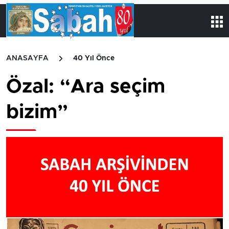
ANASAYFA
40 Yıl Önce
Özal: “Ara seçim
bizim”