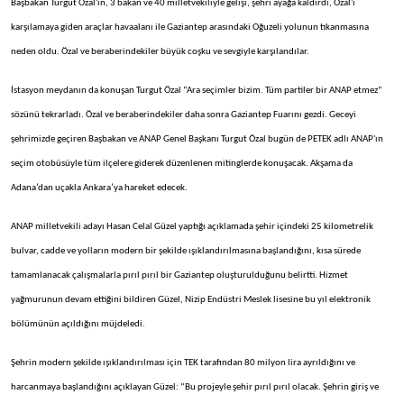
Başbakan Turgut Özal'ın, 3 bakan ve 40 milletvekiliyle gelişi, şehri ayağa kaldırdı, Özal'ı
karşılamaya giden araçlar havaalanı ile Gaziantep arasındaki Oğuzeli yolunun tıkanmasına
neden oldu. Özal ve beraberindekiler büyük coşku ve sevgiyle karşılandılar.
İstasyon meydanın da konuşan Turgut Özal “Ara seçimler bizim. Tüm partiler bir ANAP etmez”
sözünü tekrarladı. Özal ve beraberindekiler daha sonra Gaziantep Fuarını gezdi. Geceyi
şehrimizde geçiren Başbakan ve ANAP Genel Başkanı Turgut Özal bugün de PETEK adlı ANAP'ın
seçim otobüsüyle tüm ilçelere giderek düzenlenen mitinglerde konuşacak. Akşama da
Adana’dan uçakla Ankara’ya hareket edecek.
ANAP milletvekili adayı Hasan Celal Güzel yaptığı açıklamada şehir içindeki 25 kilometrelik
bulvar, cadde ve yolların modern bir şekilde ışıklandırılmasına başlandığını, kısa sürede
tamamlanacak çalışmalarla pırıl pırıl bir Gaziantep oluşturulduğunu belirtti. Hizmet
yağmurunun devam ettiğini bildiren Güzel, Nizip Endüstri Meslek lisesine bu yıl elektronik
bölümünün açıldığını müjdeledi.
Şehrin modern şekilde ışıklandırılması için TEK tarafından 80 milyon lira ayrıldığını ve
harcanmaya başlandığını açıklayan Güzel: “Bu projeyle şehir pırıl pırıl olacak. Şehrin giriş ve