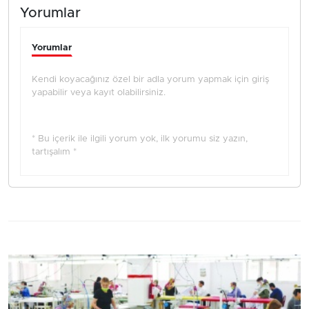
Yorumlar
Yorumlar
Kendi koyacağınız özel bir adla yorum yapmak için giriş
yapabilir veya kayıt olabilirsiniz.
* Bu içerik ile ilgili yorum yok, ilk yorumu siz yazın,
tartışalım *