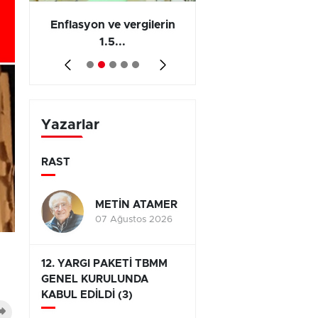
 en
Enflasyon ve vergilerin
Barış yatırımı, üre
1.5...
ve...
Yazarlar
RAST
METİN ATAMER
07 Ağustos 2026
12. YARGI PAKETİ TBMM
GENEL KURULUNDA
KABUL EDİLDİ (3)