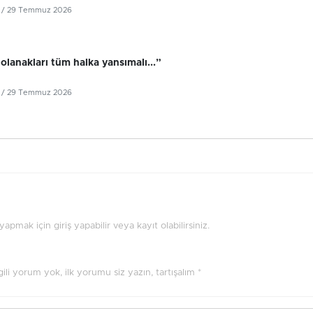
/ 29 Temmuz 2026
olanakları tüm halka yansımalı...”
/ 29 Temmuz 2026
pmak için giriş yapabilir veya kayıt olabilirsiniz.
ilgili yorum yok, ilk yorumu siz yazın, tartışalım *