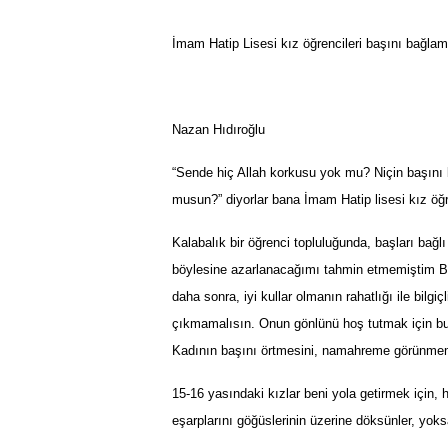
İmam Hatip Lisesi kız öğrencileri başını bağl
Nazan Hıdıroğlu
“Sende hiç Allah korkusu yok mu? Niçin başını
musun?
”
diyorlar ba
na İ
mam Hatip lisesi k
ı
z
öğ
Kalabalık bir öğrenci topluluğunda, başları bağ
böylesine azarlanacağımı tahmin etmemiştim Beni
daha sonra, iyi kullar olmanın rahatlığı ile bilgi
çıkmamalısın. Onun gönlünü hoş tutmak için buyu
Kadının başını örtme
s
ini, namahreme g
ö
r
ü
nmem
15-16 yasındaki kızlar beni yola getirmek için,
eşarplarını göğüslerinin üzerine döksünler, yoks