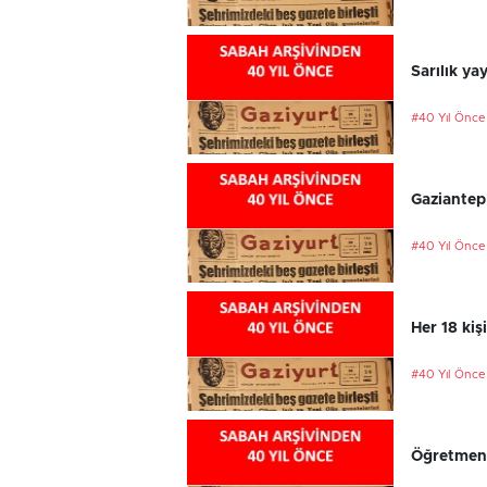
Sarılık ya
#40 Yıl Önce
Gaziantep
#40 Yıl Önce
Her 18 kiş
#40 Yıl Önce
Öğretmenl