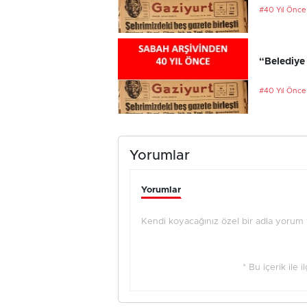
#40 Yıl Önce
“Belediye 
#40 Yıl Önce
Yorumlar
Yorumlar
Kendi koyacağınız özel bir adla yorum ya
* Bu içerik ile 