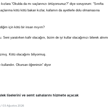
u kızlara “Okulda da m
ı
sa
ç
lar
ı
n
ı
z
ı
ö
rt
ü
yorsunuz?
”
diye soruyorum:
“
S
ı
n
ı
fta
açlar
ı
ma k
ö
t
ü
k
ö
t
ü
bakan k
ı
zlar, kafam
ı
n da ayetlerle dolu olmamas
ı
na
ediğim için kötü bir insan mıyım?
u. Seni yaratırken kafir olaca
ğı
n
ı
, bizim de iyi kullar olaca
ğı
m
ı
z
ı
bilerek aln
ı
m
mış. Kötü olacağımı biliyormuş.
e kullandın. Okursan öğrenirsin” diyor
lek liselerini ve semt sahalarını hizmete açacak
/ 03 Ağustos 2026