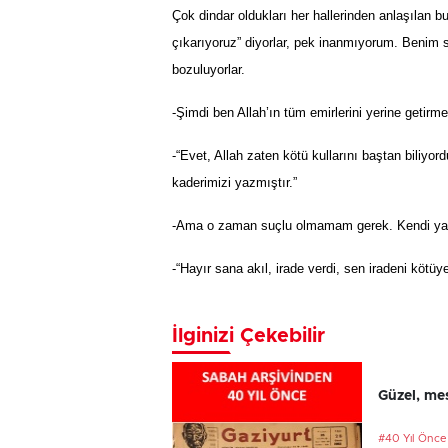
Çok dindar oldukları her hallerinden anlaşılan b
çı
kar
ı
yoruz
”
diyorlar, pek inanm
ı
yorum. Benim s
bozuluyorlar.
-Şimdi ben Allah’ın tüm emirlerini yerine getirm
-“Evet, Allah zaten kötü kullarını baştan biliyord
kaderimizi yazm
ış
t
ı
r.
”
-Ama o zaman suçlu olmamam gerek. Kendi yaz
-“Hayır sana akıl, irade verdi, sen iradeni kötüy
İlginizi Çekebilir
Güzel, mes
#40 Yıl Önce