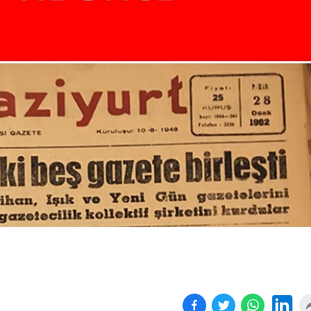
Birçok uyku hastalığının
En ucuz sigara 120 TL,
tan...
pa...