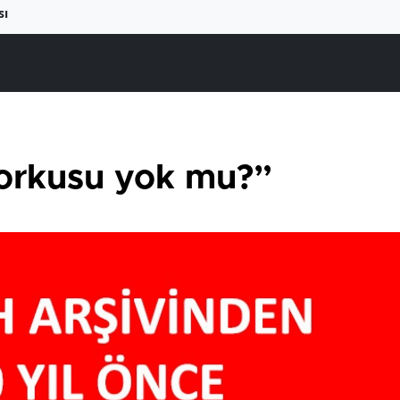
sı
korkusu yok mu?”