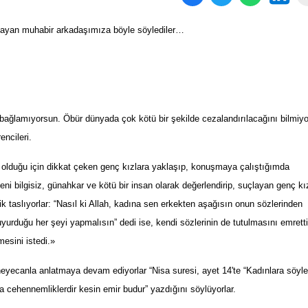
amayan muhabir arkadaşımıza böyle söylediler…
 bağlamıyorsun. Öb
ü
r d
ü
nyada
ç
ok k
ö
t
ü
bir
ş
ekilde cezaland
ı
rılaca
ğını
bilmiyo
rencileri.
lı olduğu için dikkat çeken genç kızlara yaklaşıp, konuşmaya çalıştığımda
 bilgisiz, günahkar ve kötü bir insan olarak değerlendirip, suçlayan genç kız
çlik taslıyorlar: “Nasıl ki Allah, kadına sen erkekten aşağısın onun sözlerinden
rduğu her şeyi yapmalısın” dedi ise, kendi sözlerinin de tutulmasını emretti
esini istedi.
»
 heyecanla anlatmaya devam ediyorlar “Nisa suresi, ayet 14'te “Kadınlara söyle
a cehennemliklerdir kesin emir budur” yazdığını söylüyorlar.