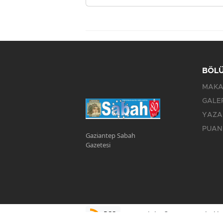
BÖL
MAKA
GALE
YAZA
PUAN
Gaziantep Sabah
Gazetesi
RSS
Copyright © 2023. Her hakkı 