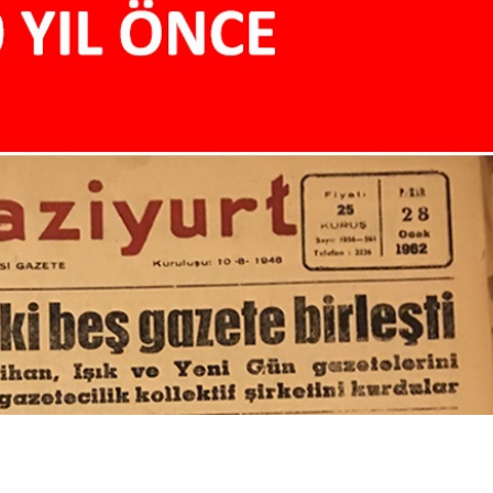
Birçok uyku hastalığının
En ucuz sigara 120 TL,
tan...
pa...