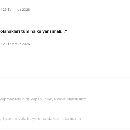
/ 29 Temmuz 2026
olanakları tüm halka yansımalı...”
/ 29 Temmuz 2026
pmak için giriş yapabilir veya kayıt olabilirsiniz.
ilgili yorum yok, ilk yorumu siz yazın, tartışalım *