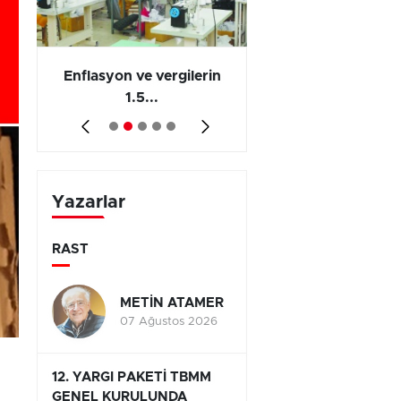
 en
Enflasyon ve vergilerin
Barış yatırımı, üre
1.5...
ve...
Yazarlar
RAST
METİN ATAMER
07 Ağustos 2026
12. YARGI PAKETİ TBMM
GENEL KURULUNDA