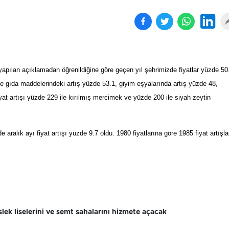
apılan açıklamadan öğrenildiğine göre geçen yıl şehrimizde fiyatlar yüzde 50
de gıda maddelerindeki art
ış
y
ü
zde 53.1, giyim e
ş
yalar
ı
nda art
ış
y
ü
zde 48,
yat art
ışı
y
ü
zde 229 ile kırılm
ış
mercimek ve y
ü
zde 200 ile siyah zeytin
e aralık ayı fiyat artışı yüzde 9.7 oldu. 1980 fiyatlarına göre 1985 fiyat artışla
lek liselerini ve semt sahalarını hizmete açacak