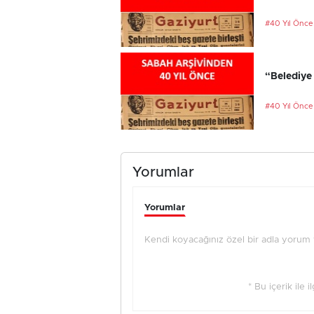
#40 Yıl Önce
“Belediye 
#40 Yıl Önce
Yorumlar
Yorumlar
Kendi koyacağınız özel bir adla yorum ya
* Bu içerik ile 