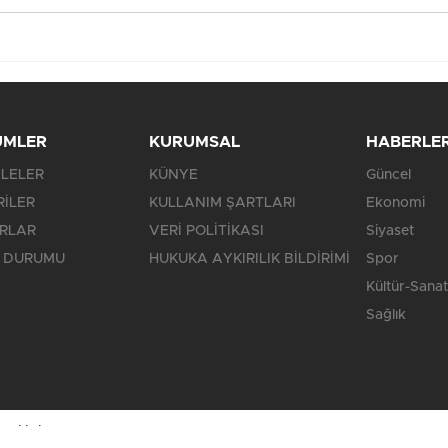
ÜMLER
KURUMSAL
HABERLE
LELER
KÜNYE
Güncel
RİLER
KULLANIM ŞARTLARI
Ekonomi
RLAR
VERİ POLİTİKASI
Siyaset
 DURUMU
HUKUKA AYKIRILIK BİLDİRİMİ
Spor
Kültür-Sanat
Sağlık
saklıdır.