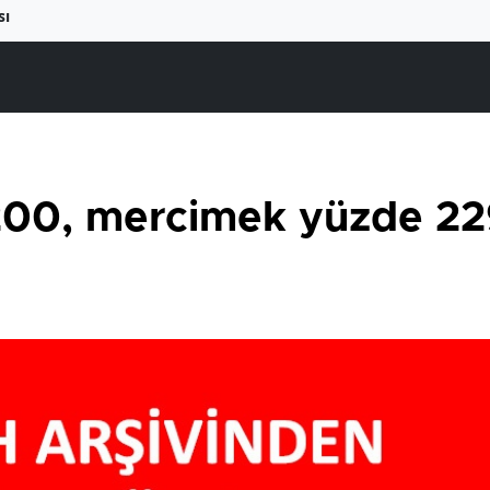
sı
200, mercimek yüzde 229