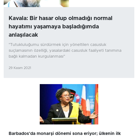
Kavala: Bir hasar olup olmadığı normal
hayatımı yaşamaya başladığımda
anlaşılacak
"Tutukluluğumu sürdürmek için yöneltilen casusluk
suçlamasının özelliği, yasalardaki casusluk faaliyeti tanımına
bağlı kalmadan kurgulanması"
29 Kasım 2021
Barbados'da monarşi dönemi sona eriyor; ülkenin ilk