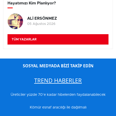
Hayatımızı Kim Planlıyor?
ALİ ERSÖNMEZ
05 Ağustos 2026
TÜM YAZARLAR
SOSYAL MEDYADA BİZİ TAKİP EDİN
TREND HABERLER
Üreticiler yüzde 70’e kadar hibelerden faydalanabilecek
Kömür esnaf aracılığı ile dağılmalı