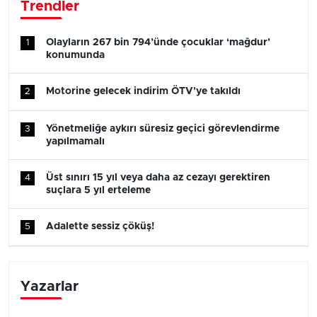
Trendler
Olayların 267 bin 794’ünde çocuklar ‘mağdur’
1
konumunda
Motorine gelecek indirim ÖTV'ye takıldı
2
Yönetmeliğe aykırı süresiz geçici görevlendirme
3
yapılmamalı
Üst sınırı 15 yıl veya daha az cezayı gerektiren
4
suçlara 5 yıl erteleme
Adalette sessiz çöküş!
5
Yazarlar