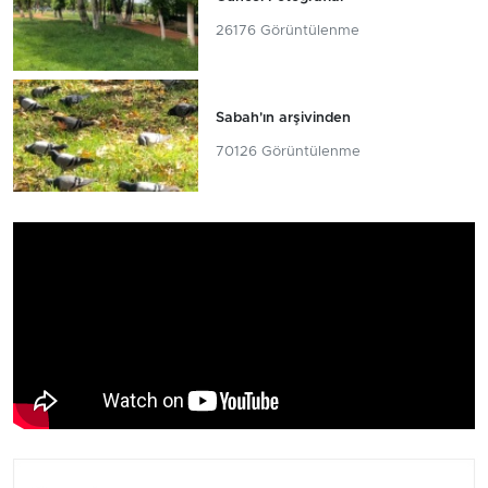
26176 Görüntülenme
Sabah'ın arşivinden
70126 Görüntülenme