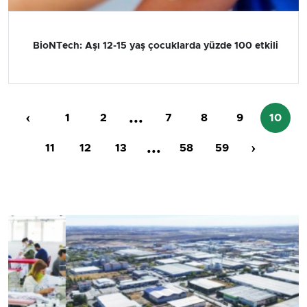
BioNTech: Aşı 12-15 yaş çocuklarda yüzde 100 etkili
‹
...
1
2
7
8
9
10
...
›
11
12
13
58
59