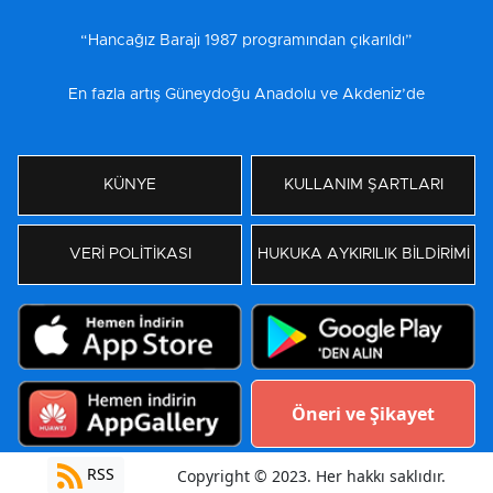
“Hancağız Barajı 1987 programından çıkarıldı”
En fazla artış Güneydoğu Anadolu ve Akdeniz’de
KÜNYE
KULLANIM ŞARTLARI
VERİ POLİTİKASI
HUKUKA AYKIRILIK BİLDİRİMİ
Öneri ve Şikayet
RSS
Copyright © 2023. Her hakkı saklıdır.