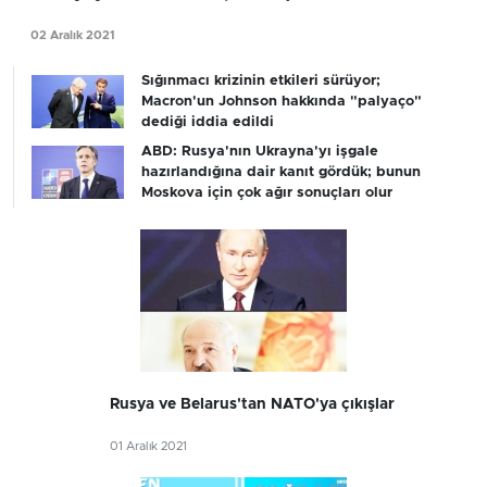
02 Aralık 2021
Sığınmacı krizinin etkileri sürüyor;
Macron'un Johnson hakkında "palyaço"
dediği iddia edildi
ABD: Rusya'nın Ukrayna'yı işgale
hazırlandığına dair kanıt gördük; bunun
Moskova için çok ağır sonuçları olur
Rusya ve Belarus'tan NATO'ya çıkışlar
01 Aralık 2021