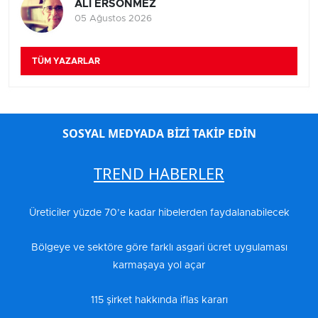
ALİ ERSÖNMEZ
05 Ağustos 2026
TÜM YAZARLAR
SOSYAL MEDYADA BİZİ TAKİP EDİN
TREND HABERLER
Üreticiler yüzde 70’e kadar hibelerden faydalanabilecek
Bölgeye ve sektöre göre farklı asgari ücret uygulaması
karmaşaya yol açar
115 şirket hakkında iflas kararı