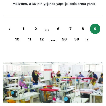
MSB'den, ABD'nin yığınak yaptığı iddialarına yanıt
‹
...
1
2
6
7
8
9
...
›
10
11
12
58
59