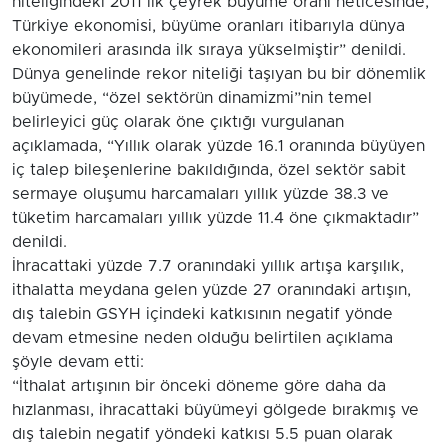
niteliğindeki 2011 ilk çeyrek büyüme oranı neticesinde,
Türkiye ekonomisi, büyüme oranları itibarıyla dünya
ekonomileri arasında ilk sıraya yükselmiştir” denildi.
Dünya genelinde rekor niteliği taşıyan bu bir dönemlik
büyümede, “özel sektörün dinamizmi”nin temel
belirleyici güç olarak öne çıktığı vurgulanan
açıklamada, “Yıllık olarak yüzde 16.1 oranında büyüyen
iç talep bileşenlerine bakıldığında, özel sektör sabit
sermaye oluşumu harcamaları yıllık yüzde 38.3 ve
tüketim harcamaları yıllık yüzde 11.4 öne çıkmaktadır”
denildi.
İhracattaki yüzde 7.7 oranındaki yıllık artışa karşılık,
ithalatta meydana gelen yüzde 27 oranındaki artışın,
dış talebin GSYH içindeki katkısının negatif yönde
devam etmesine neden olduğu belirtilen açıklama
şöyle devam etti:
“İthalat artışının bir önceki döneme göre daha da
hızlanması, ihracattaki büyümeyi gölgede bırakmış ve
dış talebin negatif yöndeki katkısı 5.5 puan olarak