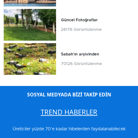
Güncel Fotoğraflar
26176 Görüntülenme
Sabah'ın arşivinden
70126 Görüntülenme
SOSYAL MEDYADA BİZİ TAKİP EDİN
TREND HABERLER
Üreticiler yüzde 70’e kadar hibelerden faydalanabilecek