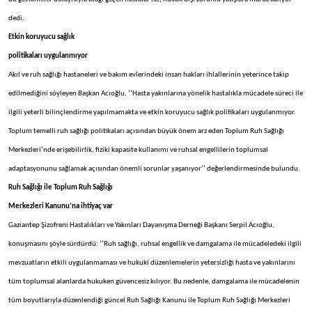
dedi.
Etkin koruyucu sağlık
politikaları uygulanmıyor
Akıl ve ruh sağlığı hastaneleri ve bakım evlerindeki insan hakları ihlallerinin yeterince takip
edilmediğini söyleyen Başkan Acıoğlu, ‘’Hasta yakınlarına yönelik hastalıkla mücadele süreci ile
ilgili yeterli bilinçlendirme yapılmamakta ve etkin koruyucu sağlık politikaları uygulanmıyor.
Toplum temelli ruh sağlığı politikaları açısından büyük önem arz eden Toplum Ruh Sağlığı
Merkezleri’nde erişebilirlik, fiziki kapasite kullanımı ve ruhsal engellilerin toplumsal
adaptasyonunu sağlamak açısından önemli sorunlar yaşanıyor’’ değerlendirmesinde bulundu.
Ruh Sağlığı ile Toplum Ruh Sağlığı
Merkezleri Kanunu’na ihtiyaç var
Gaziantep Şizofreni Hastalıkları ve Yakınları Dayanışma Derneği Başkanı Serpil Acıoğlu,
konuşmasını şöyle sürdürdü: ‘’Ruh sağlığı, ruhsal engellik ve damgalama ile mücadeledeki ilgili
mevzuatların etkili uygulanmaması ve hukuki düzenlemelerin yetersizliği hasta ve yakınlarını
tüm toplumsal alanlarda hukuken güvencesiz kılıyor. Bu nedenle, damgalama ile mücadelenin
tüm boyutlarıyla düzenlendiği güncel Ruh Sağlığı Kanunu ile Toplum Ruh Sağlığı Merkezleri