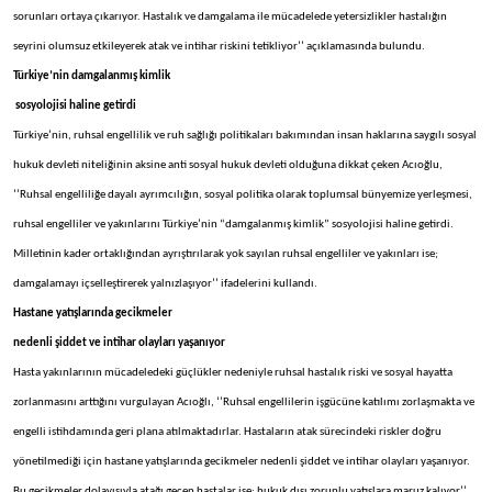
sorunları ortaya çıkarıyor. Hastalık ve damgalama ile mücadelede yetersizlikler hastalığın
seyrini olumsuz etkileyerek atak ve intihar riskini tetikliyor’’ açıklamasında bulundu.
Türkiye’nin damgalanmış kimlik
sosyolojisi haline getirdi
Türkiye’nin, ruhsal engellilik ve ruh sağlığı politikaları bakımından insan haklarına saygılı sosyal
hukuk devleti niteliğinin aksine anti sosyal hukuk devleti olduğuna dikkat çeken Acıoğlu,
‘’Ruhsal engelliliğe dayalı ayrımcılığın, sosyal politika olarak toplumsal bünyemize yerleşmesi,
ruhsal engelliler ve yakınlarını Türkiye’nin “damgalanmış kimlik” sosyolojisi haline getirdi.
Milletinin kader ortaklığından ayrıştırılarak yok sayılan ruhsal engelliler ve yakınları ise;
damgalamayı içselleştirerek yalnızlaşıyor’’ ifadelerini kullandı.
Hastane yatışlarında gecikmeler
nedenli şiddet ve intihar olayları yaşanıyor
Hasta yakınlarının mücadeledeki güçlükler nedeniyle ruhsal hastalık riski ve sosyal hayatta
zorlanmasını arttığını vurgulayan Acıoğlı, ‘’Ruhsal engellilerin işgücüne katılımı zorlaşmakta ve
engelli istihdamında geri plana atılmaktadırlar. Hastaların atak sürecindeki riskler doğru
yönetilmediği için hastane yatışlarında gecikmeler nedenli şiddet ve intihar olayları yaşanıyor.
Bu gecikmeler dolayısıyla atağı geçen hastalar ise; hukuk dışı zorunlu yatışlara maruz kalıyor’’