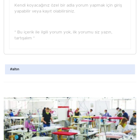
Kendi koyacağınız özel bir adla yorum yapmak için giriş
yapabilir veya kayıt olabilirsiniz.
* Bu içerik ile ilgili yorum yok, ilk yorumu siz yazın,
tartışalım *
#altın