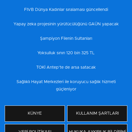
FIVB Dünya Kadınlar sıralaması güncellendi
Yapay zeka projesinin yürütücülüğünü GAÜN yapacak
Şampiyon Filenin Sultanları
Yoksulluk sınırı 120 bin 325 TL
TOKİ Antep’te de arsa satacak
Sağlıklı Hayat Merkezleri ile koruyucu sağlık hizmeti
güçleniyor
KÜNYE
KULLANIM ŞARTLARI
VERİ POLİTİKASI
HUKUKA AYKIRILIK BİLDİRİMİ