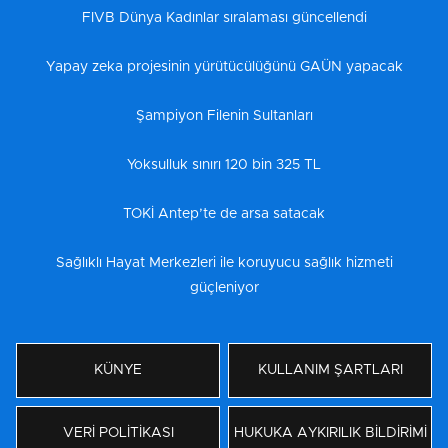
FIVB Dünya Kadınlar sıralaması güncellendi
Yapay zeka projesinin yürütücülüğünü GAÜN yapacak
Şampiyon Filenin Sultanları
Yoksulluk sınırı 120 bin 325 TL
TOKİ Antep’te de arsa satacak
Sağlıklı Hayat Merkezleri ile koruyucu sağlık hizmeti
güçleniyor
KÜNYE
KULLANIM ŞARTLARI
VERİ POLİTİKASI
HUKUKA AYKIRILIK BİLDİRİMİ