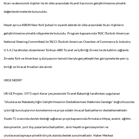
ticari ve ekonomik ilişkiler ile iki ülke arasındaki ticaret hacminin geliştirilmesine yönelik
değerlendirmelerde bulunuldu.
Heyet ayrıca ASKON New York Şubesi'ni ziyaret ederek iki ülke arasındaki ticari ilişkilerin
geliştirilmesine yönelik istişarelerde bulundu. Program kapsamında TASC (Turkish American
National Steering Committee) ile TACCI (Turkish American Chamber of Commerce & Industry
U.S.A.) tarafından düzenlenen Türkiye–ABD Ticaret ve İş Birliği Zirvesi'ne de katılım sağlandı.
Zirvede Türk ve Amerikan iş dünyasının temsilcileriyle gerçekleştirilen görüşmelerde yeni iş
birliği ve ihracat fırsatları ele alındı.
URGE NEDİR?
UR-GE Projesi, 5973 sayılı Karar çerçevesinde Ticaret Bakanlığı tarafından uygulanan
"Uluslararası Rekabetçiliğin Geliştirilmesinin Desteklenmesi Hakkında Genelge" doğrultusunda
iş birliği kuruluşlarının kümelenme ve proje odaklı ihracat faaliyetlerini desteklemektedir.
Yüzde 75 oranında devlet desteği sağlanan proje kapsamında firmalara ihtiyaç analizi, eğitim,
danışmanlık, yurt dışı pazarlama faaliyetleri, alım heyeti organizasyonları ve
uluslararasılaşmaya yönelik birçok alanda destek sunulmaktadır. Haber Merkezi