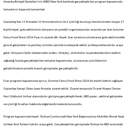
Amerika Birleşik Devletleri'nin (ABD) New York kentinde gerçekleştirilen program kapsamında
temaslarını başarıyla tamamladı.
Gaziantep'ten 11 firmadan 15 firma temsilcisi ile 2 iş birliği kuruluşu temsilcisinden oluşan 17
kişilik heyet, gıda sektörünün dünyanın en prestijli organizasyonları arasında yer alan Summer
Fancy Food Show 2026 Fuarı'nı ziyaret etti. Heyet, fuar süresince uluslararası gıda sektöründeki
güncel gelişmeleri ve yenilikçi ürünleri yerinde inceleyerek sektör profesyonelleriyle bir araya
geldi. Dünyanın farklı ülkelerinden üretici, ithalatçı, distribütör ve perakendecilerin katılım
sağladığı fuarda gerçekleştirilen temaslar kapsamında, uluslararası iş birliklerinin
geliştirilmesine yönelik önemli görüşmeler gerçekleştirildi.
Fuar programı kapsamında ayrıca, Summer Fancy Food Show 2026'da stantlı katılım sağlayan
Gaziantep Sanayi Odası üyesi firmalar ziyaret edildi. Ziyaret esnasında Ticaret Ataşesi Osman
Nuri Gökbulut ile fuar alanında bir görüşme gerçekleştirilerek, ABD pazarı, sektörel gelişmeler
ve iş birliği fırsatları hakkında değerlendirmelerde bulunuldu.
Program kapsamında heyet, Türkiye Cumhuriyeti New York Başkonsolosu Muhittin Ahmet Yazal
ile New York Türkevi'nde bir araya geldi. Gerçekleştirilen görüşmede Türkiye ile ABD arasındaki