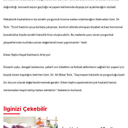
dağınıklığı, konsantrasyon güçlüğü ve yaşam kalitesinde düşüşe yol açabileceğini söyledi.
Metabolik hastalıkların da sürekli yorgunluk hissine neden olabileceğini ifade eden Uzm. Dr.
Türk, "Tiroit bezinin az ya da fazla çalışması, kontrol altında olmayan diyabet ve bazı hormonal
bozukluklar kişide sürekli halsizlik hissi oluşturabilir. Bu nedenle uzun süren yorgunluk
şikayetlerinde mutlaka uzman değerlendirmesi yapılmalıdır" dedi.
Erken Teşhis Hayat Kalitesini Artırıyor
Düzenli uyku, dengeli beslenme, yeterli sıvı tüketimi ve fiziksel aktivitenin sağlıklı bir yaşam için
büyük önem taşıdığını belirten Uzm. Dr. Ali Ekber Türk, "Geçmeyen halsizlik ve yorgunluğu basit
bir durum olarak değerlendirmemek gerekir. Erken teşhis sayesinde birçok hastalık henüz
ilerlemeden tespit edilip tedavi edilebilir" ifadelerini kullandı.
İlginizi Çekebilir