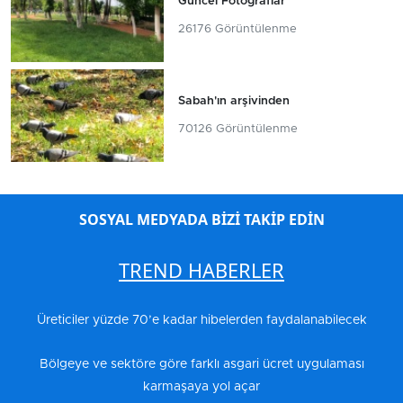
Güncel Fotoğraflar
26176 Görüntülenme
Sabah'ın arşivinden
70126 Görüntülenme
SOSYAL MEDYADA BİZİ TAKİP EDİN
TREND HABERLER
Üreticiler yüzde 70’e kadar hibelerden faydalanabilecek
Bölgeye ve sektöre göre farklı asgari ücret uygulaması
karmaşaya yol açar