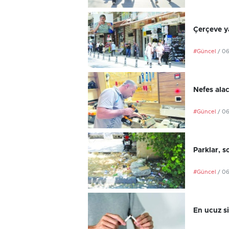
Çerçeve ya
#Güncel
/ 0
Nefes ala
#Güncel
/ 0
Parklar, s
#Güncel
/ 0
En ucuz si