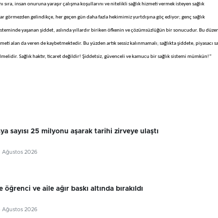
 sıra, insan onuruna yaraşır çalışma koşullarını ve nitelikli sağlık hizmeti vermek isteyen sağlık
nlar görmezden gelindikçe, her geçen gün daha fazla hekimimiz yurtdışına göç ediyor; genç sağlık
isteminde yaşanan şiddet, aslında yıllardır biriken öfkenin ve çözümsüzlüğün bir sonucudur. Bu düze
meti alan da veren de kaybetmektedir. Bu yüzden artık sessiz kalınmamalı; sağlıkta şiddete, piyasacı sa
lmelidir. Sağlık haktır, ticaret değildir! Şiddetsiz, güvenceli ve kamucu bir sağlık sistemi mümkün!”
sya sayısı 25 milyonu aşarak tarihi zirveye ulaştı
7 Ağustos 2026
 öğrenci ve aile ağır baskı altında bırakıldı
6 Ağustos 2026