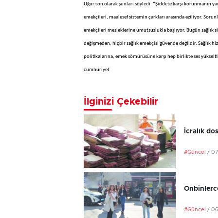
Uğur son olarak şunları söyledi: “Şiddete karşı korunmanın yanı
emekçileri, maalesef sistemin çarkları arasında eziliyor. Soru
emekçileri mesleklerine umutsuzlukla başlıyor. Bugün sağlık s
değişmeden, hiçbir sağlık emekçisi güvende değildir. Sağlık hiz
politikalarına, emek sömürüsüne karşı hep birlikte ses yükselti
cumhuriyet
İlginizi Çekebilir
İcralık do
#Güncel
/ 0
Onbinlerce
#Güncel
/ 0