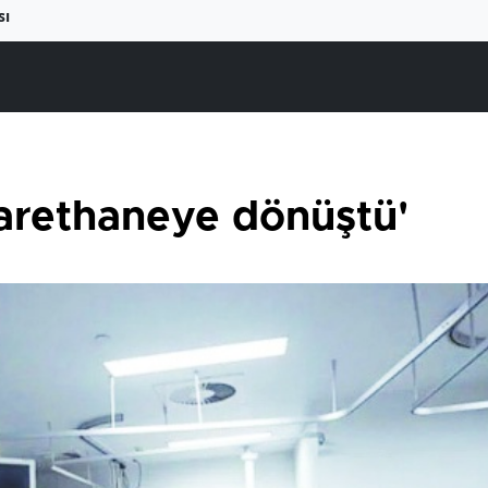
sı
carethaneye dönüştü'