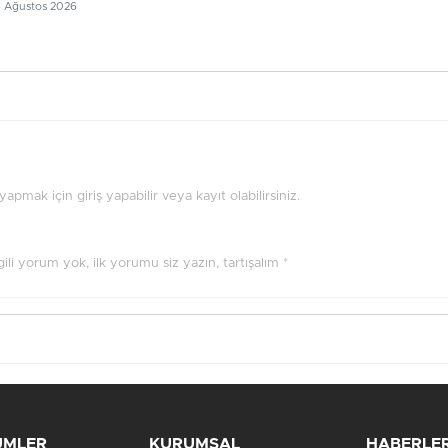
6 Ağustos 2026
pmak için giriş yapabilir veya kayıt olabilirsiniz.
ilgili yorum yok, ilk yorumu siz yazın, tartışalım *
ÜMLER
KURUMSAL
HABERLE