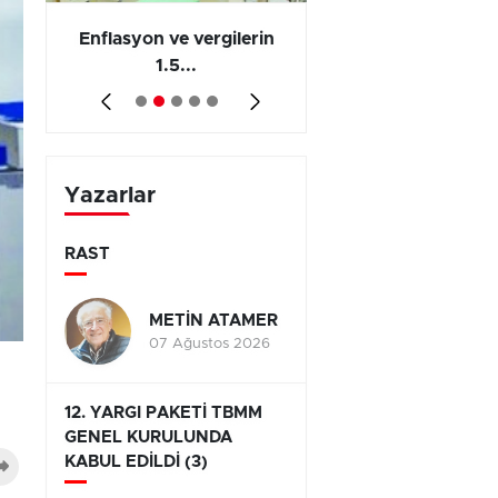
 en
Enflasyon ve vergilerin
Barış yatırımı, üre
1.5...
ve...
Yazarlar
RAST
METİN ATAMER
07 Ağustos 2026
12. YARGI PAKETİ TBMM
GENEL KURULUNDA
KABUL EDİLDİ (3)