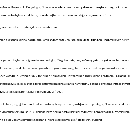
-İş Genel Başkanı Dr. Derya Uğur, “Hastaneler adeta birer ticari işletmeye dönüştürülmüş; doktorlar
kim-hasta ilişkisini zedelemiş hem de sağlık hizmetlerinin niteliğini düşürmüştür” dedi.
aşanan sorunlara ilişkin açıklamalarda bulundu.
ında yaşanan yapısal sorunların, artık sadece sağlık çalışanlarını değil, tüm toplumu etkileyen bir kri
kta şiddet olayları olduğunu ifade eden Uğur, “Sağlık emekçileri; yoğun iş yükü, düşük ücretler, güvenc
e ederken, bir de hastalardan ya da hasta yakınlarından gelen fiziksel ve psikolojik saldırılara maruz
l önce yaşadık. 6 Temmuz 2022 tarihinde Konya Şehir Hastanesinde görev yapan Kardiyoloji Uzmanı E
 tabancayla on iki el ateş ederek katlettikten sonra silahın namlusunu başına dayayarak intihar etmişt
ş uygulanan sağlık politikalarının sonucudur” dedi.
tikaların, sağlığı bir temel hak olmaktan çıkarıp piyasalaştırdığını söyleyen Uğur, “Hastaneler adeta b
yla yarışa sokulmuştur. Bu anlayış; hem hekim-hasta ilişkisini zedelemiş hem de sağlık hizmetlerinin
şiddete uğrama kaygısıyla çalışan binlerce sağlık emekçisi.” ifadelerini kullandı.