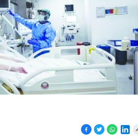
Birçok uyku hastalığının
En ucuz sigara 120 TL,
tan...
pa...