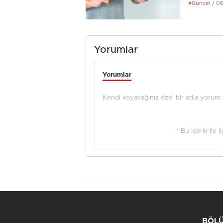
#Güncel
/ 0
Yorumlar
Yorumlar
Kendi koyacağınız özel bir adla yorum ya
* Bu içerik ile 
BÖL