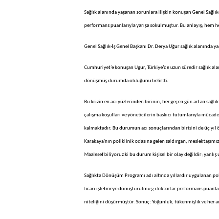
Sağlık alanında yaşanan sorunlara ilişkin konuşan Genel Sağlık
performans puanlarıyla yarışa sokulmuştur. Bu anlayış; hem he
Genel Sağlık-İş Genel Başkanı Dr. Derya Uğur sağlık alanında y
Cumhuriyet’e konuşan Ugur, Türkiye’de uzun süredir sağlık alan
dönüşmüş durumda olduğunu belirtti.
Bu krizin en acı yüzlerinden birinin, her geçen gün artan sağlı
çalışma koşulları ve yöneticilerin baskıcı tutumlarıyla mücadel
kalmaktadır. Bu durumun acı sonuçlarından birisini de üç yı
Karakaya'nın poliklinik odasına gelen saldırgan, meslektaşımızı
Maalesef biliyoruz ki bu durum kişisel bir olay değildir; yanlı
Sağlıkta Dönüşüm Programı adı altında yıllardır uygulanan poli
ticari işletmeye dönüştürülmüş; doktorlar performans puanları
niteliğini düşürmüştür. Sonuç: Yoğunluk, tükenmişlik ve her an 