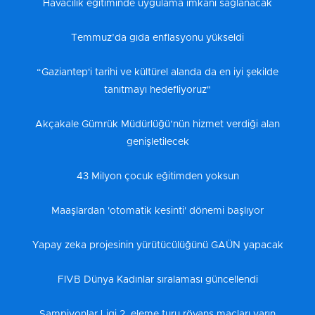
Havacılık eğitiminde uygulama imkanı sağlanacak
Temmuz’da gıda enflasyonu yükseldi
“Gaziantep'i tarihi ve kültürel alanda da en iyi şekilde
tanıtmayı hedefliyoruz"
Akçakale Gümrük Müdürlüğü’nün hizmet verdiği alan
genişletilecek
43 Milyon çocuk eğitimden yoksun
Maaşlardan 'otomatik kesinti' dönemi başlıyor
Yapay zeka projesinin yürütücülüğünü GAÜN yapacak
FIVB Dünya Kadınlar sıralaması güncellendi
Şampiyonlar Ligi 2. eleme turu rövanş maçları yarın