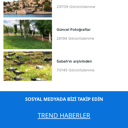
29709 Görüntülenme
Güncel Fotoğraflar
26194 Görüntülenme
Sabah'ın arşivinden
70145 Görüntülenme
SOSYAL MEDYADA BİZİ TAKİP EDİN
TREND HABERLER