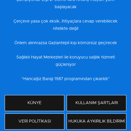
başlayacak
Çerçeve yasa çok eksik, ihtiyaçlara cevap verebilecek
nitelikte değil
Önlem alınmazsa Gaziantepli kışı kömürsüz geçirecek
Sağlıklı Hayat Merkezleri ile koruyucu sağlık hizmeti
güçleniyor
“Hancağız Barajı 1987 programından çıkarıldı”
KÜNYE
KULLANIM ŞARTLARI
VERİ POLİTİKASI
HUKUKA AYKIRILIK BİLDİRİMİ