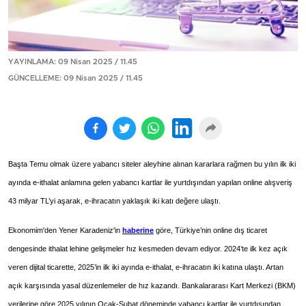
YAYINLAMA: 09 Nisan 2025 / 11.45
GÜNCELLEME: 09 Nisan 2025 / 11.45
Başta Temu olmak üzere yabancı siteler aleyhine alınan kararlara rağmen bu yılın ilk iki
ayında e-ithalat anlamına gelen yabancı kartlar ile yurtdışından yapılan online alışveriş
43 milyar TL’yi aşarak, e-ihracatın yaklaşık iki katı değere ulaştı.
Ekonomim'den Yener Karadeniz'in
haberine
göre, Türkiye’nin online dış ticaret
dengesinde ithalat lehine gelişmeler hız kesmeden devam ediyor. 2024’te ilk kez açık
veren dijital ticarette, 2025’in ilk iki ayında e-ithalat, e-ihracatın iki katına ulaştı. Artan
açık karşısında yasal düzenlemeler de hız kazandı. Bankalararası Kart Merkezi (BKM)
verilerine göre 2025 yılının Ocak-Şubat döneminde yabancı kartlar ile yurtdışından