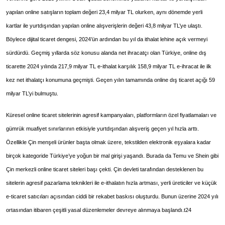
yapılan online satışların toplam değeri 23,4 milyar TL olurken, aynı dönemde yerli
kartlar ile yurtdışından yapılan online alışverişlerin değeri 43,8 milyar TL’ye ulaştı.
Böylece dijital ticaret dengesi, 2024’ün ardından bu yıl da ithalat lehine açık vermeyi
sürdürdü. Geçmiş yıllarda söz konusu alanda net ihracatçı olan Türkiye, online dış
ticarette 2024 yılında 217,9 milyar TL e-ithalat karşılık 158,9 milyar TL e-ihracat ile ilk
kez net ithalatçı konumuna geçmişti. Geçen yılın tamamında online dış ticaret açığı 59
milyar TL’yi bulmuştu.
Küresel online ticaret sitelerinin agresif kampanyaları, platformların özel fiyatlamaları ve
gümrük muafiyet sınırlarının etkisiyle yurtdışından alışveriş geçen yıl hızla arttı.
Özellikle Çin menşeli ürünler başta olmak üzere, tekstilden elektronik eşyalara kadar
birçok kategoride Türkiye’ye yoğun bir mal girişi yaşandı. Burada da Temu ve Shein gibi
Çin merkezli online ticaret siteleri başı çekti. Çin devleti tarafından desteklenen bu
sitelerin agresif pazarlama teknikleri ile e-ithalatın hızla artması, yerli üreticiler ve küçük
e-ticaret satıcıları açısından ciddi bir rekabet baskısı oluşturdu. Bunun üzerine 2024 yılı
ortasından itibaren çeşitli yasal düzenlemeler devreye alınmaya başlandı.t24