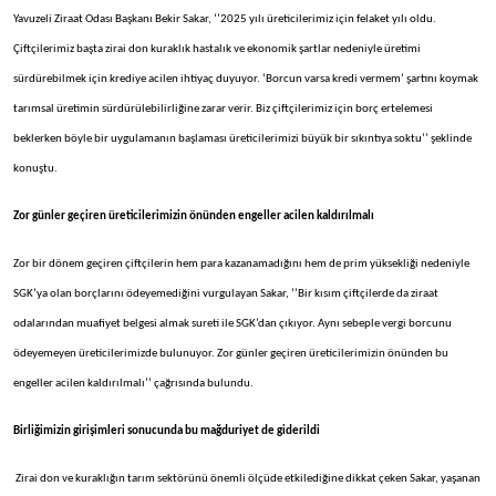
Yavuzeli Ziraat Odası Başkanı Bekir Sakar, ‘’2025 yılı üreticilerimiz için felaket yılı oldu.
Çiftçilerimiz başta zirai don kuraklık hastalık ve ekonomik şartlar nedeniyle üretimi
sürdürebilmek için krediye acilen ihtiyaç duyuyor. ‘Borcun varsa kredi vermem’ şartını koymak
tarımsal üretimin sürdürülebilirliğine zarar verir. Biz çiftçilerimiz için borç ertelemesi
beklerken böyle bir uygulamanın başlaması üreticilerimizi büyük bir sıkıntıya soktu’’ şeklinde
konuştu.
Zor günler geçiren üreticilerimizin önünden engeller acilen kaldırılmalı
Zor bir dönem geçiren çiftçilerin hem para kazanamadığını hem de prim yüksekliği nedeniyle
SGK’ya olan borçlarını ödeyemediğini vurgulayan Sakar, ‘’Bir kısım çiftçilerde da ziraat
odalarından muafiyet belgesi almak sureti ile SGK’dan çıkıyor. Aynı sebeple vergi borcunu
ödeyemeyen üreticilerimizde bulunuyor. Zor günler geçiren üreticilerimizin önünden bu
engeller acilen kaldırılmalı’’ çağrısında bulundu.
Birliğimizin girişimleri sonucunda bu mağduriyet de giderildi
Zirai don ve kuraklığın tarım sektörünü önemli ölçüde etkilediğine dikkat çeken Sakar, yaşanan