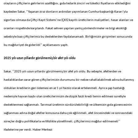
olayların çiftçilerin gelirlerini azalttığını, gıda tedarik zinciri ve tüketici fiyatlarını etkilediğini
kaydeden Sakar, ‘’Yaşanan zirai donların ardından yayımlanan Cumhurbaşkanlığı Kararı’yla
sigortası olmasa da Çiftçi Kayıt Sistemi’ne (ÇKS) kayıtlı üreticilerin maliyetleri, hasar alanları ve
oranları nispetinde karşılandı. Fakat sehven yapılan yanlış yönlendirmeler ve bilgi eksikliği
sebebiyle bazı çiftçilerimiz bu desteklerden faydalanamadı. Birliğimizin girişimleri sonucunda
bu mağduriyet de giderildi’’ açıklamasını yaptı.
2025 yılı uzun yıllardır görülmemiş bir afet yılı oldu
Sakar, ‘’2025 yılı uzun yıllardır görülmemiş bir afet yılı oldu. Bu sebeple, afetlerden ve
hastalıklardan zarar gören çiftçilerimizin durumunu bir nebze rahatlatabilmek adına kullanmış
oldukları kredilerin geri ödemesi en az 1 yıl faizsiz olarak ertelenmeli. Ayrıca şap hastalığı
nedeniyle hayvan kaybı olan üreticilerimizin de düşük faizli kredi temin edilmesi suretiyle
desteklenmesi sağlanmalı. Tarımsal üretimin sürdürülebilirliği ve ülkemizin gıda güvencesinin
sağlanması adına doğal afetler konusuna daha çok eğilinmeli, afet öncesindeki ve sonrasındaki
süreçler doğru politikalarla ve titizlikle yönetilmeli, çiftçilerimiz mağdur edilmemeli’’
ifadelerine yer verdi. Haber Merkezi