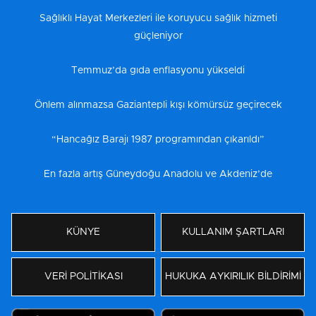
Sağlıklı Hayat Merkezleri ile koruyucu sağlık hizmeti
güçleniyor
Temmuz’da gıda enflasyonu yükseldi
Önlem alınmazsa Gaziantepli kışı kömürsüz geçirecek
“Hancağız Barajı 1987 programından çıkarıldı”
En fazla artış Güneydoğu Anadolu ve Akdeniz’de
KÜNYE
KULLANIM ŞARTLARI
VERİ POLİTİKASI
HUKUKA AYKIRILIK BİLDİRİMİ