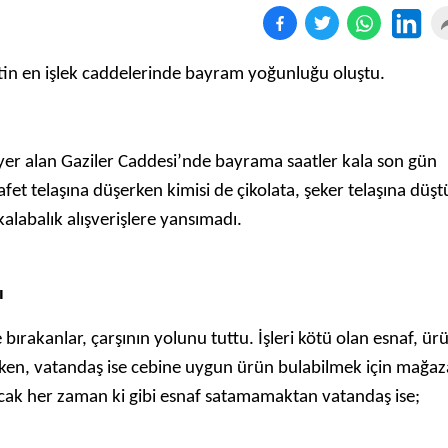
tin en işlek caddelerinde bayram yoğunluğu oluştu.
 yer alan Gaziler Caddesi’nde bayrama saatler kala son gün
et telaşına düşerken kimisi de çikolata, şeker telaşına düşt
labalık alışverişlere yansımadı.
ı
bırakanlar, çarşının yolunu tuttu. İşleri kötü olan esnaf, ür
rken, vatandaş ise cebine uygun ürün bulabilmek için mağaz
ak her zaman ki gibi esnaf satamamaktan vatandaş ise;