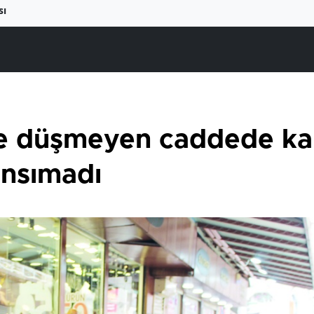
sı
re düşmeyen caddede kal
ansımadı