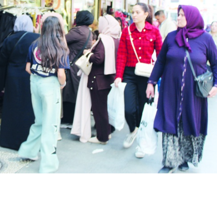
Birçok uyku hastalığının
En ucuz sigara 120 TL,
tan...
pa...