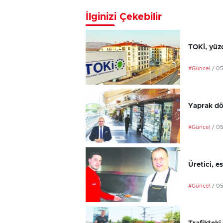
İlginizi Çekebilir
TOKİ, yüzd
#Güncel
/ 0
Yaprak dö
#Güncel
/ 0
Üretici, e
#Güncel
/ 0