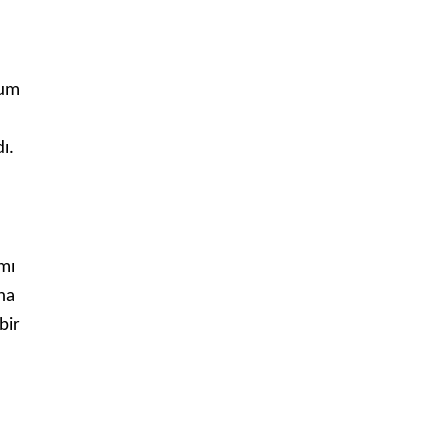
lum
ı.
mı
aha
bir