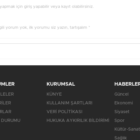
pmak için giriş yapabilir veya kayıt olabilirsiniz.
ilgili yorum yok, ilk yorumu siz yazın, tartışalım *
ÜMLER
KURUMSAL
HABERLE
LELER
KÜNYE
Güncel
RİLER
KULLANIM ŞARTLARI
Ekonomi
RLAR
VERİ POLİTİKASI
Siyaset
 DURUMU
HUKUKA AYKIRILIK BİLDİRİMİ
Spor
Kültür-Sanat
Sağlık