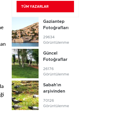
TÜM YAZARLAR
Gaziantep
ne
Fotoğrafları
29634
Görüntülenme
şan
Güncel
Fotoğraflar
26176
Görüntülenme
Sabah'ın
da
arşivinden
ği
70126
Görüntülenme