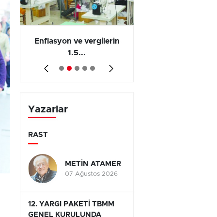
 en
Enflasyon ve vergilerin
Barış yatırımı, üre
1.5...
ve...
Yazarlar
RAST
METİN ATAMER
07 Ağustos 2026
12. YARGI PAKETİ TBMM
GENEL KURULUNDA