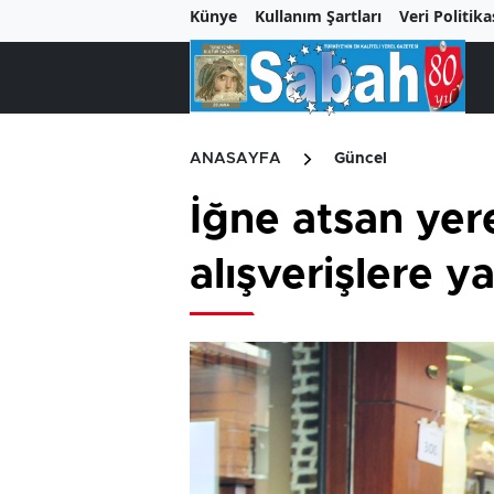
Künye
Kullanım Şartları
Veri Politika
ANASAYFA
Güncel
İğne atsan ye
alışverişlere y