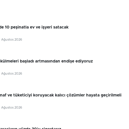
e 10 peşinatla ev ve işyeri satacak
5 Ağustos 2026
külmeleri başladı artmasından endişe ediyoruz
5 Ağustos 2026
snaf ve tüketiciyi koruyacak kalıcı çözümler hayata geçirilmeli
5 Ağustos 2026