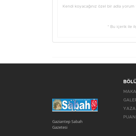
Kendi koyacağınız özel bir adla yorum ya
* Bu içerik ile 
BÖL
MAKA
GALE
YAZA
PUAN
Gaziantep Sabah
Gazetesi