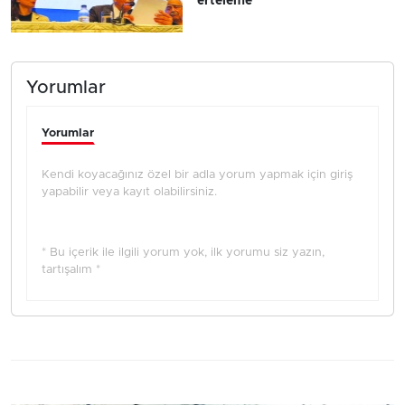
erteleme
Yorumlar
Yorumlar
Kendi koyacağınız özel bir adla yorum yapmak için giriş
yapabilir veya kayıt olabilirsiniz.
* Bu içerik ile ilgili yorum yok, ilk yorumu siz yazın,
tartışalım *