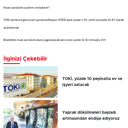
Nisan ayında kira zammı ne kadardı?
TÜİK verilerine göre mart ayında enflasyon (TÜFE) aylık yüzde 1,94, yıllık ise yüzde 30,87 olarak
açıklanmıştı.
Böylelikle nisan ayında kiralara uygulanacak zam oranı yüzde 32,82 olmuştu.t24
İlginizi Çekebilir
TOKİ, yüzde 10 peşinatla ev ve
işyeri satacak
Yaprak dökülmeleri başladı
artmasından endişe ediyoruz