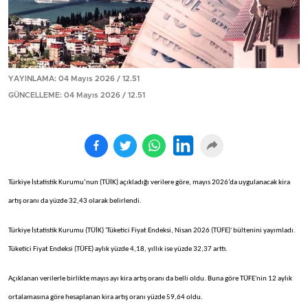
YAYINLAMA: 04 Mayıs 2026 / 12.51
GÜNCELLEME: 04 Mayıs 2026 / 12.51
Türkiye İstatistik Kurumu’nun (TÜİK) açıkladığı verilere göre, mayıs 2026’da uygulanacak kira
artış oranı da yüzde 32,43 olarak belirlendi.
Türkiye İstatistik Kurumu (TÜİK) 'Tüketici Fiyat Endeksi, Nisan 2026 (TÜFE)' bültenini yayımladı.
Tüketici Fiyat Endeksi (TÜFE) aylık yüzde 4,18, yıllık ise yüzde 32,37 arttı.
Açıklanan verilerle birlikte mayıs ayı kira artış oranı da belli oldu. Buna göre TÜFE'nin 12 aylık
ortalamasına göre hesaplanan kira artış oranı yüzde 59,64 oldu.