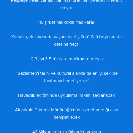
Peşpeşe gelen zamlar, tarımsal üretimin geleceğini tehdit
ediyor
115 şirket hakkında iflas kararı
Karşılık çek sayısında yaşanan artış ürkütücü boyutun da
ötesine geçti
Çiftçiyi 3-5 tüccara mahkum etmeyin
“Gaziantep'i tarihi ve kültürel alanda da en iyi şekilde
tanıtmayı hedefliyoruz"
Havacılık eğitiminde uygulama imkanı sağlanacak
Akçakale Gümrük Müdürlüğü’nün hizmet verdiği alan
genişletilecek
43 Milyon çocuk eğitimden yoksun