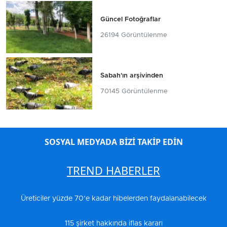
Güncel Fotoğraflar
26194 Görüntülenme
Sabah'ın arşivinden
70145 Görüntülenme
SOSYAL MEDYADA BİZİ TAKİP EDİN
TREND HABERLER
Üreticiler yüzde 70’e kadar hibelerden faydalanabilecek
115 şirket hakkında iflas kararı