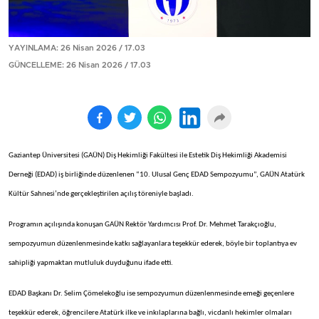
YAYINLAMA: 26 Nisan 2026 / 17.03
GÜNCELLEME: 26 Nisan 2026 / 17.03
Gaziantep Üniversitesi (GAÜN) Diş Hekimliği Fakültesi ile Estetik Diş Hekimliği Akademisi
Derneği (EDAD) iş birliğinde düzenlenen “10. Ulusal Genç EDAD Sempozyumu”, GAÜN Atatürk
Kültür Sahnesi’nde gerçekleştirilen açılış töreniyle başladı.
Programın açılışında konuşan GAÜN Rektör Yardımcısı Prof. Dr. Mehmet Tarakçıoğlu,
sempozyumun düzenlenmesinde katkı sağlayanlara teşekkür ederek, böyle bir toplantıya ev
sahipliği yapmaktan mutluluk duyduğunu ifade etti.
EDAD Başkanı Dr. Selim Çömelekoğlu ise sempozyumun düzenlenmesinde emeği geçenlere
teşekkür ederek, öğrencilere Atatürk ilke ve inkılaplarına bağlı, vicdanlı hekimler olmaları