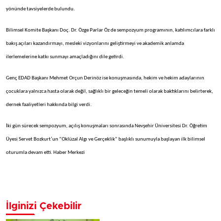
yönünde tavsiyelerde bulundu.
Bilimsel Komite Başkanı Doç. Dr. Özge Parlar Öz de sempozyum programının, katılımcılara farklı
bakış açıları kazandırmayı, mesleki vizyonlarını geliştirmeyi ve akademik anlamda
ilerlemelerine katkı sunmayı amaçladığını dile getirdi.
Genç EDAD Başkanı Mehmet Orçun Derinöz ise konuşmasında, hekim ve hekim adaylarının
çocuklara yalnızca hasta olarak değil, sağlıklı bir geleceğin temeli olarak baktıklarını belirterek,
dernek faaliyetleri hakkında bilgi verdi.
İki gün sürecek sempozyum, açılış konuşmaları sonrasında Nevşehir Üniversitesi Dr. Öğretim
Üyesi Servet Bozkurt’un “Oklüzal Algı ve Gerçeklik” başlıklı sunumuyla başlayan ilk bilimsel
oturumla devam etti. Haber Merkezi
İlginizi Çekebilir