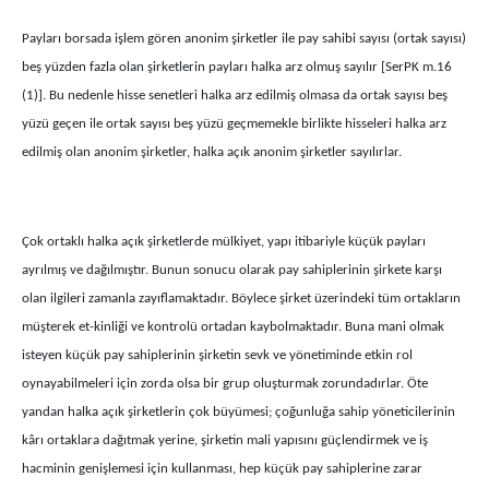
Payları borsada işlem gören anonim şirketler ile pay sahibi sayısı (ortak sayısı)
beş yüzden fazla olan şirketlerin payları halka arz olmuş sayılır [SerPK m.16
(1)]. Bu nedenle hisse senetleri halka arz edilmiş olmasa da ortak sayısı beş
yüzü geçen ile ortak sayısı beş yüzü geçmemekle birlikte hisseleri halka arz
edilmiş olan anonim şirketler, halka açık anonim şirketler sayılırlar.
Çok ortaklı halka açık şirketlerde mülkiyet, yapı itibariyle küçük payları
ayrılmış ve dağılmıştır. Bunun sonucu olarak pay sahiplerinin şirkete karşı
olan ilgileri zamanla zayıflamaktadır. Böylece şirket üzerindeki tüm ortakların
müşterek et-kinliği ve kontrolü ortadan kaybolmaktadır. Buna mani olmak
isteyen küçük pay sahiplerinin şirketin sevk ve yönetiminde etkin rol
oynayabilmeleri için zorda olsa bir grup oluşturmak zorundadırlar. Öte
yandan halka açık şirketlerin çok büyümesi; çoğunluğa sahip yöneticilerinin
kârı ortaklara dağıtmak yerine, şirketin mali yapısını güçlendirmek ve iş
hacminin genişlemesi için kullanması, hep küçük pay sahiplerine zarar