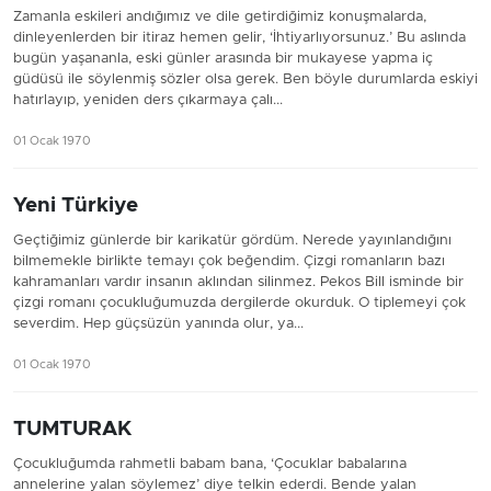
Zamanla eskileri andığımız ve dile getirdiğimiz konuşmalarda,
dinleyenlerden bir itiraz hemen gelir, ‘İhtiyarlıyorsunuz.’ Bu aslında
bugün yaşananla, eski günler arasında bir mukayese yapma iç
güdüsü ile söylenmiş sözler olsa gerek. Ben böyle durumlarda eskiyi
hatırlayıp, yeniden ders çıkarmaya çalı...
01 Ocak 1970
Yeni Türkiye
Geçtiğimiz günlerde bir karikatür gördüm. Nerede yayınlandığını
bilmemekle birlikte temayı çok beğendim. Çizgi romanların bazı
kahramanları vardır insanın aklından silinmez. Pekos Bill isminde bir
çizgi romanı çocukluğumuzda dergilerde okurduk. O tiplemeyi çok
severdim. Hep güçsüzün yanında olur, ya...
01 Ocak 1970
TUMTURAK
Çocukluğumda rahmetli babam bana, ‘Çocuklar babalarına
annelerine yalan söylemez’ diye telkin ederdi. Bende yalan