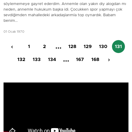
söylememeye gayret ederdim. Annemle olan yakın diy alogdan mı
neden, annemle hukukum başka idi. Çocukken spor yapmayı çok
sevdiğimden mahalledeki arkadaşlarımla top oynardık. Babam
benim...
01 Ocak 1970
‹
...
1
2
128
129
130
131
...
›
132
133
134
167
168