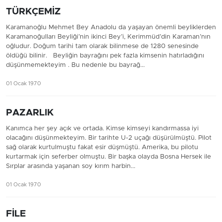
TÜRKÇEMİZ
Karamanoğlu Mehmet Bey Anadolu da yaşayan önemli beyliklerden
Karamanoğulları Beyliği’nin ikinci Bey’i, Kerimmüd’din Karaman’nın
oğludur. Doğum tarihi tam olarak bilinmese de 1280 senesinde
öldüğü bilinir. Beyliğin bayrağını pek fazla kimsenin hatırladığını
düşünmemekteyim . Bu nedenle bu bayrağ...
01 Ocak 1970
PAZARLIK
Kanımca her şey açık ve ortada. Kimse kimseyi kandırmassa iyi
olacağını düşünmekteyim. Bir tarihte U-2 uçağı düşürülmüştü. Pilot
sağ olarak kurtulmuştu fakat esir düşmüştü. Amerika, bu pilotu
kurtarmak için seferber olmuştu. Bir başka olayda Bosna Hersek ile
Sırplar arasında yaşanan soy kırım harbin...
01 Ocak 1970
FİLE