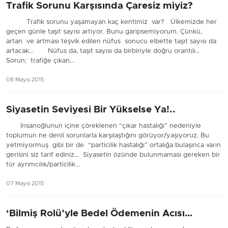
Trafik Sorunu Karşısında Çaresiz miyiz?
Trafik sorunu yaşamayan kaç kentimiz var? Ülkemizde her
geçen günle taşıt sayısı artıyor. Bunu garipsemiyorum. Çünkü,
artan ve artması teşvik edilen nüfus sonucu elbette taşıt sayısı da
artacak… Nüfus da, taşıt sayısı da birbiriyle doğru orantılı…
Sorun; trafiğe çıkan...
08 Mayıs 2015
Siyasetin Seviyesi Bir Yükselse Ya!..
İnsanoğlunun içine çöreklenen “çıkar hastalığı” nedeniyle
toplumun ne denli sorunlarla karşılaştığını görüyor/yaşıyoruz. Bu
yetmiyormuş gibi bir de “particilik hastalığı” ortalığa bulaşınca varın
gerisini siz tarif ediniz… Siyasetin özünde bulunmaması gereken bir
tür ayrımcılık/particilik...
07 Mayıs 2015
‘Bilmiş Rolü’yle Bedel Ödemenin Acısı…