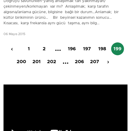
Doğruyu savunurken“yanlış anlaşılmak”tan yakınmayan/
çekinmeyen/korkmayan var mı? Anlaşılmak; karşı tarafın
algısına/anlama gücüne, bilgisine bağlı bir durum…Anlamak; bir
kültür birikiminin ürünü… Bir beyinsel kazanımın sonucu...
Kısacası, karşı frekansla aynı gücü taşıma, aynı bilg...
06 Mayıs 2015
‹
...
1
2
196
197
198
199
...
›
200
201
202
206
207