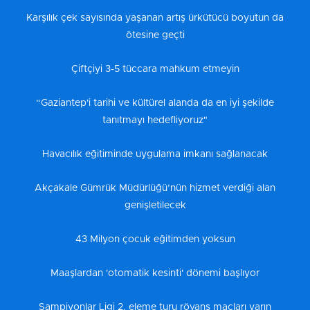
Karşılık çek sayısında yaşanan artış ürkütücü boyutun da
ötesine geçti
Çiftçiyi 3-5 tüccara mahkum etmeyin
“Gaziantep'i tarihi ve kültürel alanda da en iyi şekilde
tanıtmayı hedefliyoruz"
Havacılık eğitiminde uygulama imkanı sağlanacak
Akçakale Gümrük Müdürlüğü’nün hizmet verdiği alan
genişletilecek
43 Milyon çocuk eğitimden yoksun
Maaşlardan 'otomatik kesinti' dönemi başlıyor
Şampiyonlar Ligi 2. eleme turu rövanş maçları yarın