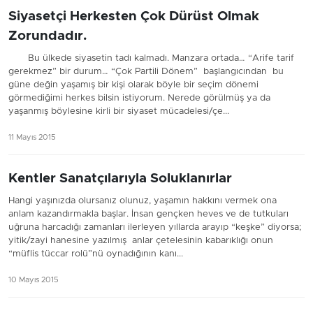
Siyasetçi Herkesten Çok Dürüst Olmak
Zorundadır.
Bu ülkede siyasetin tadı kalmadı. Manzara ortada… “Arife tarif
gerekmez” bir durum… “Çok Partili Dönem” başlangıcından bu
güne değin yaşamış bir kişi olarak böyle bir seçim dönemi
görmediğimi herkes bilsin istiyorum. Nerede görülmüş ya da
yaşanmış böylesine kirli bir siyaset mücadelesi/çe...
11 Mayıs 2015
Kentler Sanatçılarıyla Soluklanırlar
Hangi yaşınızda olursanız olunuz, yaşamın hakkını vermek ona
anlam kazandırmakla başlar. İnsan gençken heves ve de tutkuları
uğruna harcadığı zamanları ilerleyen yıllarda arayıp “keşke” diyorsa;
yitik/zayi hanesine yazılmış anlar çetelesinin kabarıklığı onun
“müflis tüccar rolü”nü oynadığının kanı...
10 Mayıs 2015