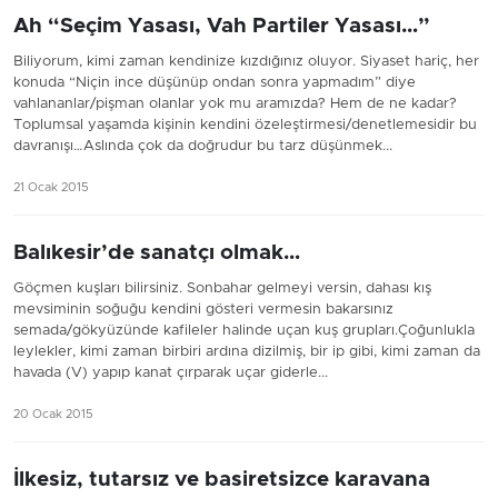
Ah “Seçim Yasası, Vah Partiler Yasası…”
Biliyorum, kimi zaman kendinize kızdığınız oluyor. Siyaset hariç, her
konuda “Niçin ince düşünüp ondan sonra yapmadım” diye
vahlananlar/pişman olanlar yok mu aramızda? Hem de ne kadar?
Toplumsal yaşamda kişinin kendini özeleştirmesi/denetlemesidir bu
davranışı…Aslında çok da doğrudur bu tarz düşünmek...
21 Ocak 2015
Balıkesir’de sanatçı olmak…
Göçmen kuşları bilirsiniz. Sonbahar gelmeyi versin, dahası kış
mevsiminin soğuğu kendini gösteri vermesin bakarsınız
semada/gökyüzünde kafileler halinde uçan kuş grupları.Çoğunlukla
leylekler, kimi zaman birbiri ardına dizilmiş, bir ip gibi, kimi zaman da
havada (V) yapıp kanat çırparak uçar giderle...
20 Ocak 2015
İlkesiz, tutarsız ve basiretsizce karavana