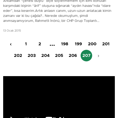
Arkamdan “çenesi düştü” diye söyletmemem için kimi konuları
karşımdaki kişinin “ârif” oluşuna sığınarak “aydın havası”nda “idare
eder”, kısa keserim.Artık anlasın canım, uzun-uzun anlatacak kimin
zamanı var ki bu çağda?.. Nerede okumuştum, şimdi
anımsayamıyorum, Rahmetli İnönü, bir CHP Grup Toplantı...
13 Ocak 2015
‹
...
1
2
198
199
200
201
›
202
203
204
205
206
207