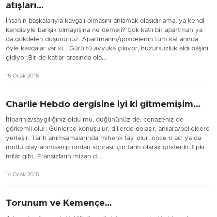
atışları…
İnsanın başkalarıyla kavgalı olmasını anlamak olasıdır ama, ya kendi-
kendisiyle barışık olmayışına ne demeli? Çok katlı bir apartman ya
da gökdelen düşününüz. Apartmanın/gökdelenin tüm katlarında
öyle kavgalar var ki… Gürültü ayyuka çıkıyor, huzursuzluk aldı başını
gidiyor.Bir de katlar arasında ola...
15 Ocak 2015
Charlie Hebdo dergisine iyi ki gitmemişim…
İtibarınız/saygılığınız oldu mu, düğününüz de, cenazeniz de
görkemli olur. Günlerce konuşulur, dillerde dolaşır, anılara/belleklere
yerleşir. Tarih anımsamalarında mihenk taşı olur, önce o acı ya da
mutlu olay anımsanıp ondan sonrası için tarih olarak gösterilir.Tıpkı
milât gibi…Fransızların mizah d...
14 Ocak 2015
Torunum ve Kemençe…