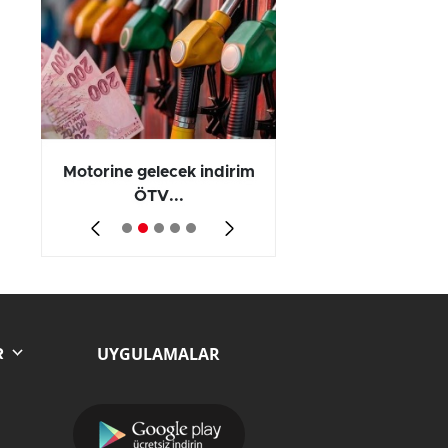
Motorine gelecek indirim
Olayların 267 b
ÖTV...
794’ünde...
UYGULAMALAR
R