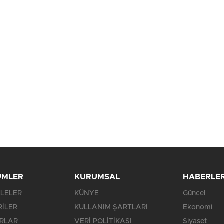
Kapanan işyeri sayısında
Yönetmeliğe aykırı
yüz...
süresiz...
ÜMLER
KURUMSAL
HABERLE
LELER
KÜNYE
Güncel
RİLER
KULLANIM ŞARTLARI
Ekonomi
RLAR
VERİ POLİTİKASI
Siyaset