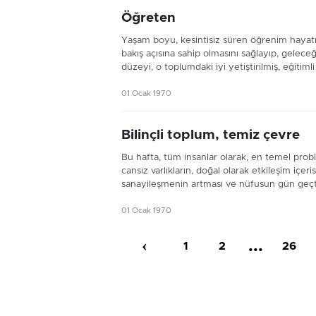
Öğreten
Yaşam boyu, kesintisiz süren öğrenim hayatı
bakış açısına sahip olmasını sağlayıp, gelece
düzeyi, o toplumdaki iyi yetiştirilmiş, eğitimli 
01 Ocak 1970
Bilinçli toplum, temiz çevre
Bu hafta, tüm insanlar olarak, en temel probl
cansız varlıkların, doğal olarak etkileşim içe
sanayileşmenin artması ve nüfusun gün geçti
01 Ocak 1970
‹
...
1
2
26