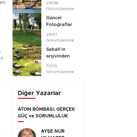
 güç
29596
Görüntülenme
Güncel
Fotoğraflar
26167
Görüntülenme
Sabah'ın
”
arşivinden
z?
70113
Görüntülenme
Diğer Yazarlar
ATOM BOMBASI, GERÇEK
GÜÇ ve SORUMLULUK
AYŞE NUR