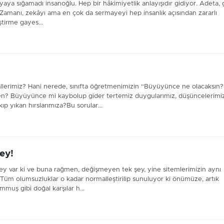
yaya sığamadı insanoğlu. Hep bir hâkimiyetlik anlayışıdır gidiyor. Adeta,
r. Zamanı, zekâyı ama en çok da sermayeyi hep insanlık açısından zararlı
ştirme gayes...
rimiz? Hani nerede, sınıfta öğretmenimizin “Büyüyünce ne olacaksın?
eden? Büyüyünce mi kaybolup gider tertemiz duygularımız, düşüncelerimi
p yıkan hırslarımıza?Bu sorular...
ey!
şey var ki ve buna rağmen, değişmeyen tek şey, yine sitemlerimizin aynı
Tüm olumsuzluklar o kadar normalleştirilip sunuluyor ki önümüze, artık
muş gibi doğal karşılar h...