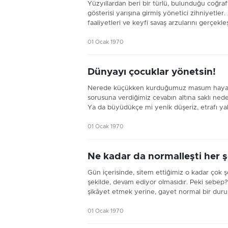
Yüzyıllardan beri bir türlü, bulunduğu coğraf
gösterisi yarışına girmiş yönetici zihniyetle
faaliyetleri ve keyfi savaş arzularını gerçekle
01 Ocak 1970
Dünyayı çocuklar yönetsin!
Nerede küçükken kurduğumuz masum hayalle
sorusuna verdiğimiz cevabın altına saklı n
Ya da büyüdükçe mi yenik düşeriz, etrafı yakı
01 Ocak 1970
Ne kadar da normalleşti her ş
Gün içerisinde, sitem ettiğimiz o kadar çok 
şekilde, devam ediyor olmasıdır. Peki sebep?
şikâyet etmek yerine, gayet normal bir durum
01 Ocak 1970