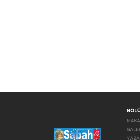
BÖL
MAKA
GALE
YAZA