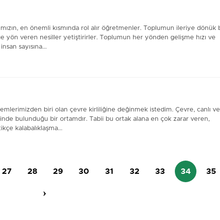
mızın, en önemli kısmında rol alır öğretmenler. Toplumun ileriye dönük b
ğe yön veren nesiller yetiştirirler. Toplumun her yönden gelişme hızı ve
insan sayısına...
emlerimizden biri olan çevre kirliliğine değinmek istedim. Çevre, canlı ve
risinde bulunduğu bir ortamdır. Tabii bu ortak alana en çok zarar veren,
kçe kalabalıklaşma...
27
28
29
30
31
32
33
34
35
›