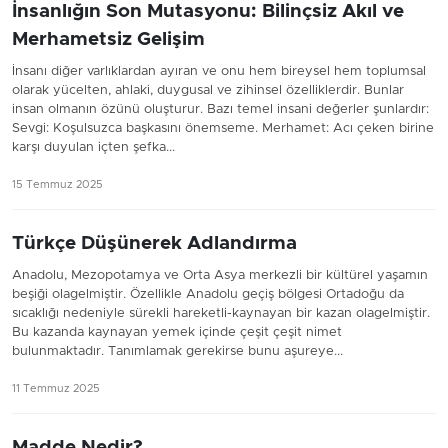
İnsanlığın Son Mutasyonu: Bilinçsiz Akıl ve
Merhametsiz Gelişim
İnsanı diğer varlıklardan ayıran ve onu hem bireysel hem toplumsal
olarak yücelten, ahlaki, duygusal ve zihinsel özelliklerdir. Bunlar
insan olmanın özünü oluşturur. Bazı temel insani değerler şunlardır:
Sevgi: Koşulsuzca başkasını önemseme. Merhamet: Acı çeken birine
karşı duyulan içten şefka...
15 Temmuz 2025
Türkçe Düşünerek Adlandırma
Anadolu, Mezopotamya ve Orta Asya merkezli bir kültürel yaşamın
beşiği olagelmiştir. Özellikle Anadolu geçiş bölgesi Ortadoğu da
sıcaklığı nedeniyle sürekli hareketli-kaynayan bir kazan olagelmiştir.
Bu kazanda kaynayan yemek içinde çeşit çeşit nimet
bulunmaktadır. Tanımlamak gerekirse bunu aşureye...
11 Temmuz 2025
Madde Nedir?