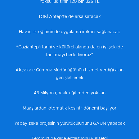
Yoksulluk sınırı 120 bin 325 TL
TOKİ Antep’te de arsa satacak
Havacılık eğitiminde uygulama imkanı sağlanacak
“Gaziantep'i tarihi ve kültürel alanda da en iyi şekilde
tanıtmayı hedefliyoruz"
Akçakale Gümrük Müdürlüğü’nün hizmet verdiği alan
genişletilecek
43 Milyon çocuk eğitimden yoksun
Maaşlardan 'otomatik kesinti' dönemi başlıyor
Yapay zeka projesinin yürütücülüğünü GAÜN yapacak
Temmuz’da gıda enflasyonu yükseldi