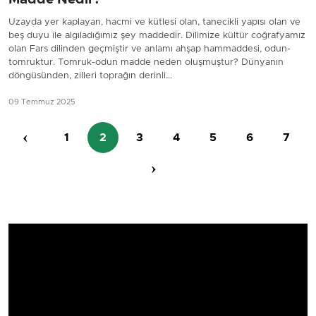
Uzayda yer kaplayan, hacmi ve kütlesi olan, tanecikli yapısı olan ve
beş duyu ile algıladığımız şey maddedir. Dilimize kültür coğrafyamız
olan Fars dilinden geçmiştir ve anlamı ahşap hammaddesi, odun-
tomruktur. Tomruk-odun madde neden oluşmuştur? Dünyanın
döngüsünden, zilleri toprağın derinli...
09 Temmuz 2025
‹
1
2
3
4
5
6
7
›