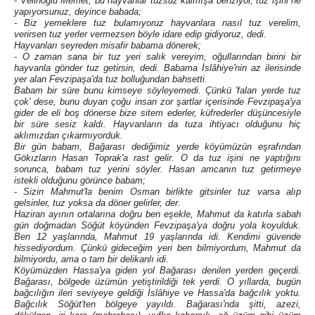
- Velinoğlu Memet, bu hayvanlar tuzsuz kalmışa benziyor, tuz işini ne
yapıyorsunuz, deyince babada;
- Biz yemeklere tuz bulamıyoruz hayvanlara nasıl tuz verelim,
verirsen tuz yerler vermezsen böyle idare edip gidiyoruz, dedi.
Hayvanları seyreden misafir babama dönerek;
- O zaman sana bir tuz yeri salık vereyim, oğullarından birini bir
hayvanla gönder tuz getirsin, dedi. Babama İslâhiye'nin az ilerisinde
yer alan Fevzipaşa'da tuz bolluğundan bahsetti.
Babam bir süre bunu kimseye söyleyemedi. Çünkü 'falan yerde tuz
çok' dese, bunu duyan çoğu insan zor şartlar içerisinde Fevzipaşa'ya
gider de eli boş dönerse bize sitem ederler, küfrederler düşüncesiyle
bir süre sesiz kaldı. Hayvanların da tuza ihtiyacı olduğunu hiç
aklımızdan çıkarmıyorduk.
Bir gün babam, Bağarası dediğimiz yerde köyümüzün eşrafından
Gökızların Hasan Toprak'a rast gelir. O da tuz işini ne yaptığını
sorunca, babam tuz yerini söyler. Hasan amcanın tuz getirmeye
istekli olduğunu görünce babam;
- Sizin Mahmut'la benim Osman birlikte gitsinler tuz varsa alıp
gelsinler, tuz yoksa da döner gelirler, der.
Haziran ayının ortalarına doğru ben eşekle, Mahmut da katırla sabah
gün doğmadan Söğüt köyünden Fevzipaşa'ya doğru yola koyulduk.
Ben 12 yaşlarında, Mahmut 19 yaşlarında idi. Kendimi güvende
hissediyordum. Çünkü gideceğim yeri ben bilmiyordum, Mahmut da
bilmiyordu, ama o tam bir delikanlı idi.
Köyümüzden Hassa'ya giden yol Bağarası denilen yerden geçerdi.
Bağarası, bölgede üzümün yetiştirildiği tek yerdi. O yıllarda, bugün
bağcılığın ileri seviyeye geldiği İslâhiye ve Hassa'da bağcılık yoktu.
Bağcılık Söğüt'ten bölgeye yayıldı. Bağarası'nda şitti, azezi,