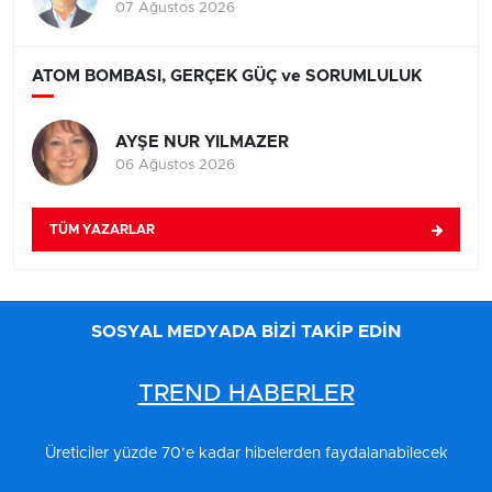
07 Ağustos 2026
ATOM BOMBASI, GERÇEK GÜÇ ve SORUMLULUK
AYŞE NUR YILMAZER
06 Ağustos 2026
TÜM YAZARLAR
SOSYAL MEDYADA BİZİ TAKİP EDİN
TREND HABERLER
Üreticiler yüzde 70’e kadar hibelerden faydalanabilecek