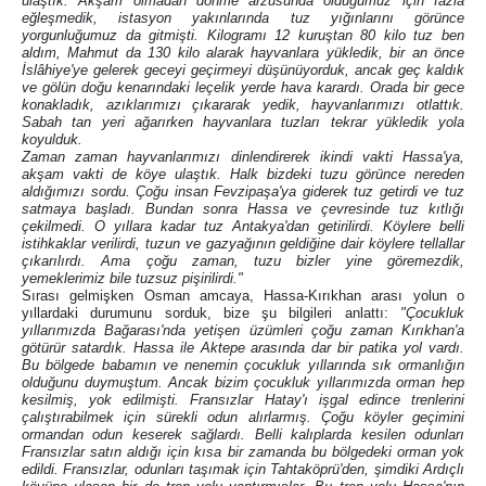
ulaştık. Akşam olmadan dönme arzusunda olduğumuz için fazla
eğleşmedik, istasyon yakınlarında tuz yığınlarını görünce
yorgunluğumuz da gitmişti. Kilogramı 12 kuruştan 80 kilo tuz ben
aldım, Mahmut da 130 kilo alarak hayvanlara yükledik, bir an önce
İslâhiye'ye gelerek geceyi geçirmeyi düşünüyorduk, ancak geç kaldık
ve gölün doğu kenarındaki leçelik yerde hava karardı. Orada bir gece
konakladık, azıklarımızı çıkararak yedik, hayvanlarımızı otlattık.
Sabah tan yeri ağarırken hayvanlara tuzları tekrar yükledik yola
koyulduk.
Zaman zaman hayvanlarımızı dinlendirerek ikindi vakti Hassa'ya,
akşam vakti de köye ulaştık. Halk bizdeki tuzu görünce nereden
aldığımızı sordu. Çoğu insan Fevzipaşa'ya giderek tuz getirdi ve tuz
satmaya başladı. Bundan sonra Hassa ve çevresinde tuz kıtlığı
çekilmedi. O yıllara kadar tuz Antakya'dan getirilirdi. Köylere belli
istihkaklar verilirdi, tuzun ve gazyağının geldiğine dair köylere tellallar
çıkarılırdı. Ama çoğu zaman, tuzu bizler yine göremezdik,
yemeklerimiz bile tuzsuz pişirilirdi."
Sırası gelmişken Osman amcaya, Hassa-Kırıkhan arası yolun o
yıllardaki durumunu sorduk, bize şu bilgileri anlattı:
"Çocukluk
yıllarımızda Bağarası'nda yetişen üzümleri çoğu zaman Kırıkhan'a
götürür satardık. Hassa ile Aktepe arasında dar bir patika yol vardı.
Bu bölgede babamın ve nenemin çocukluk yıllarında sık ormanlığın
olduğunu duymuştum. Ancak bizim çocukluk yıllarımızda orman hep
kesilmiş, yok edilmişti. Fransızlar Hatay'ı işgal edince trenlerini
çalıştırabilmek için sürekli odun alırlarmış. Çoğu köyler geçimini
ormandan odun keserek sağlardı. Belli kalıplarda kesilen odunları
Fransızlar satın aldığı için kısa bir zamanda bu bölgedeki orman yok
edildi. Fransızlar, odunları taşımak için Tahtaköprü'den, şimdiki Ardıçlı