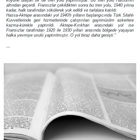
köyüne ulaşan bir de tren yolu yaptırmışlar. Bu tren yolu Hassa'nın
altından geçerdi. Fransızlar çekildikten sonra bu tren yolu, 1940 yılına
kadar, halk tarafından sökülerek yok edildi ve tarlalara katıldı.
Hassa-Aktepe arasındaki yol 1940'lı yılların başlangıcında Türk Silahlı
Kuvvetlerinde geri hizmetlerinde çalıştırılan gayrimüslim askerlere
kazma-kürekle yaptırıldı. Aktepe-Kırıkhan arasındaki yol ise
Fransızlar tarafından 1920 ile 1930 yılları arasında bölgede yaşayan
halka yevmiye usulü yaptırılmıştır. O yol biraz daha genişti."
...