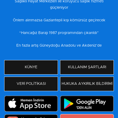
Sağlıklı Hayat Merkezleri ile koruyucu sağlık hizmeti
güçleniyor
Önlem alınmazsa Gaziantepli kışı kömürsüz geçirecek
“Hancağız Barajı 1987 programından çıkarıldı”
En fazla artış Güneydoğu Anadolu ve Akdeniz’de
KÜNYE
KULLANIM ŞARTLARI
VERİ POLİTİKASI
HUKUKA AYKIRILIK BİLDİRİMİ