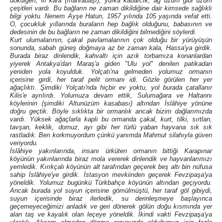
dökülgen, iri kara (mahrabaşı), yufka kabarcık, ağ üzüm gibi üzüm
çeşitleri vardı. Bu bağların ne zaman dikildiğine dair kimsede sağlıklı
bilgi yoktu. Nenem Ayşe Hatun, 1957 yılında 105 yaşında vefat etti.
O, çocukluk yıllarında buraların hep bağlık olduğunu, babasının ve
dedesinin de bu bağların ne zaman dikildiğini bilmediğini söylerdi.
Kurt ulumalarının, çakal pavlamalarının çok olduğu bir yürüyüşün
sonunda, sabah güneş doğmaya az bir zaman kala, Hassa'ya girdik.
Burada biraz dinlendik, kahvaltı için azık torbamıza konanlardan
yiyerek Antakya'dan Maraş'a giden "Ulu yol" denilen patikadan
yeniden yola koyulduk. Yolçatı'na gelmeden yolumuz ormanın
içerisine girdi, her taraf pelit ormanı idi. Gözle görülen her yer
ağaçlıktı. Şimdiki Yolçatı'nda hiçbir ev yoktu, yol burada çatallanır
Kilis'e ayrılırdı. Yolumuza devam ettik, Sulumağara ve Haltannı
köylerinin (şimdiki Altunüzüm kasabası) altından İslâhiye yönüne
doğru geçtik. Böyle sıklıkta bir ormanlık ancak bizim dağlarımızda
vardı. Yüksek ağaçlarla kaplı bu ormanda çakal, kurt, tilki, sırtlan,
tavşan, keklik, domuz, ayı gibi her türlü yaban hayvana sık sık
rastladık. Ben korkmuyordum çünkü yanımda Mahmut silahıyla güven
veriyordu.
İslâhiye yakınlarında, insanı ürküten ormanın bittiği Karapınar
köyünün yakınlarında biraz mola vererek dinlendik ve hayvanlarımızı
yemledik. Kırıkçalı köyünün alt tarafından geçerek beş altı bin nüfusa
sahip İslâhiye'ye girdik. İstasyon mevkiinden geçerek Fevzipaşa'ya
yöneldik. Yolumuz bugünkü Türkbahçe köyünün altından geçiyordu.
Ancak burada yol suyun içerisine gömülmüştü, her taraf göl gibiydi,
suyun içerisinde biraz ilerledik, su derinleşmeye başlayınca
geçemeyeceğimizi anladık ve geri dönerek gölün doğu kısmında yer
alan taş ve kayalık olan leçeye yöneldik. İkindi vakti Fevzipaşa'ya