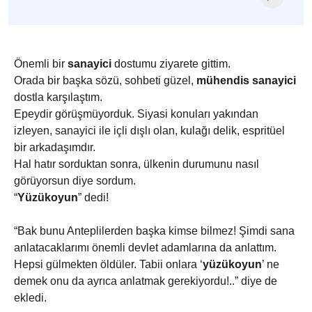
Önemli bir
sanayici
dostumu ziyarete gittim.
Orada bir başka sözü, sohbeti güzel,
mühendis sanayici
dostla karşılaştım.
Epeydir görüşmüyorduk. Siyasi konuları yakından
izleyen, sanayici ile içli dışlı olan, kulağı delik, espritüel
bir arkadaşımdır.
Hal hatır sorduktan sonra, ülkenin durumunu nasıl
görüyorsun diye sordum.
“
Yüzükoyun
” dedi!
“Bak bunu Anteplilerden başka kimse bilmez! Şimdi sana
anlatacaklarımı önemli devlet adamlarına da anlattım.
Hepsi gülmekten öldüler. Tabii onlara ‘
yüzükoyun
’ ne
demek onu da ayrıca anlatmak gerekiyordu!..” diye de
ekledi.