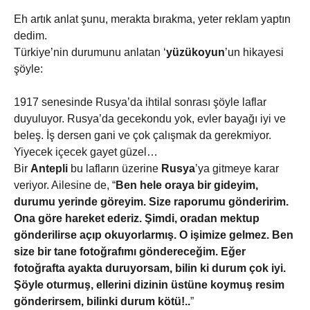
Eh artık anlat şunu, merakta bırakma, yeter reklam yaptın
dedim.
Türkiye’nin durumunu anlatan ‘
yüzükoyun
’un hikayesi
şöyle:
1917 senesinde Rusya’da ihtilal sonrası şöyle laflar
duyuluyor. Rusya’da gecekondu yok, evler bayağı iyi ve
beleş. İş dersen gani ve çok çalışmak da gerekmiyor.
Yiyecek içecek gayet güzel…
Bir
Antepli
bu lafların üzerine
Rusya
’ya gitmeye karar
veriyor. Ailesine de, “
Ben hele oraya bir gideyim,
durumu yerinde göreyim. Size raporumu gönderirim.
Ona göre hareket ederiz. Şimdi, oradan mektup
gönderilirse açıp okuyorlarmış. O işimize gelmez. Ben
size bir tane fotoğrafımı göndereceğim. Eğer
fotoğrafta ayakta duruyorsam, bilin ki durum çok iyi.
Şöyle oturmuş, ellerini dizinin üstüne koymuş resim
gönderirsem, bilinki durum kötü!..
”