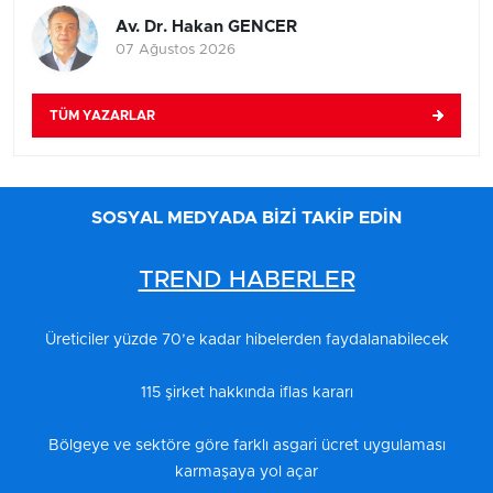
Av. Dr. Hakan GENCER
07 Ağustos 2026
TÜM YAZARLAR
SOSYAL MEDYADA BİZİ TAKİP EDİN
TREND HABERLER
Üreticiler yüzde 70’e kadar hibelerden faydalanabilecek
115 şirket hakkında iflas kararı
Bölgeye ve sektöre göre farklı asgari ücret uygulaması
karmaşaya yol açar