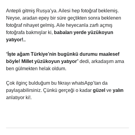
Antepli gitmiş Rusya’ya. Ailesi hep fotoğraf beklemiş.
Neyse, aradan epey bir süre geçtikten sonra beklenen
fotoğraf nihayet gelmiş. Aile heyecanla zarfı açmış
fotoğrafa bakmışlar ki,
babaları yerde yüzükoyun
yatıyor!..
“
İşte ağam Türkiye’nin bugünkü durumu maalesef
böyle! Millet yüzükoyun yatıyor
” dedi, arkadaşım ama
ben gülmekten helak oldum.
Çok ilginç bulduğum bu fıkrayı whatsApp’tan da
paylaşabilirsiniz. Çünkü gerçeği o kadar
güzel
ve
yalın
anlatıyor ki!.