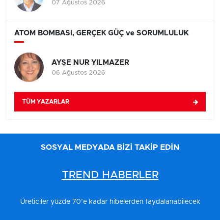
07 Ağustos 2026
ATOM BOMBASI, GERÇEK GÜÇ ve SORUMLULUK
AYŞE NUR YILMAZER
06 Ağustos 2026
TÜM YAZARLAR
SOSYAL MEDYADA BİZİ TAKİP EDİN
TREND HABERLER
Üreticiler yüzde 70’e kadar hibelerden faydalanabilecek