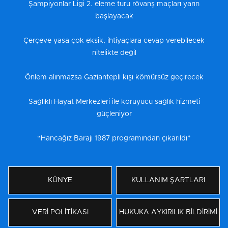
Şampiyonlar Ligi 2. eleme turu rövanş maçları yarın
başlayacak
Çerçeve yasa çok eksik, ihtiyaçlara cevap verebilecek
nitelikte değil
Önlem alınmazsa Gaziantepli kışı kömürsüz geçirecek
Sağlıklı Hayat Merkezleri ile koruyucu sağlık hizmeti
güçleniyor
“Hancağız Barajı 1987 programından çıkarıldı”
KÜNYE
KULLANIM ŞARTLARI
VERİ POLİTİKASI
HUKUKA AYKIRILIK BİLDİRİMİ