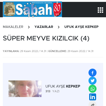
MAKALELER
YAZARLAR
UFUK AYŞE KEPKEP
SÜPER MEYVE KIZILCIK (4)
YAYINLAMA:
29 Kasım 2022 / 14.31 |
GÜNCELLEME:
29 Kasım 2022 / 14.31
UFUK AYŞE
KEPKEP
313
YAZI