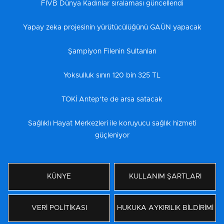
FIVB Dünya Kadınlar sıralaması güncellendi
Yapay zeka projesinin yürütücülüğünü GAÜN yapacak
Şampiyon Filenin Sultanları
Yoksulluk sınırı 120 bin 325 TL
TOKİ Antep’te de arsa satacak
Sağlıklı Hayat Merkezleri ile koruyucu sağlık hizmeti
güçleniyor
KÜNYE
KULLANIM ŞARTLARI
VERİ POLİTİKASI
HUKUKA AYKIRILIK BİLDİRİMİ