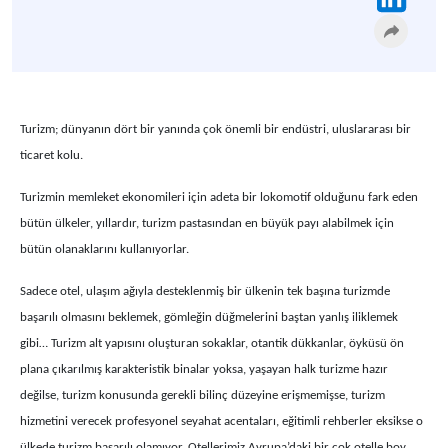
Turizm; dünyanın dört bir yanında çok önemli bir endüstri, uluslararası bir
ticaret kolu.
Turizmin memleket ekonomileri için adeta bir lokomotif olduğunu fark eden
bütün ülkeler, yıllardır, turizm pastasından en büyük payı alabilmek için
bütün olanaklarını kullanıyorlar.
Sadece otel, ulaşım ağıyla desteklenmiş bir ülkenin tek başına turizmde
başarılı olmasını beklemek, gömleğin düğmelerini baştan yanlış iliklemek
gibi… Turizm alt yapısını oluşturan sokaklar, otantik dükkanlar, öyküsü ön
plana çıkarılmış karakteristik binalar yoksa, yaşayan halk turizme hazır
değilse, turizm konusunda gerekli bilinç düzeyine erişmemişse, turizm
hizmetini verecek profesyonel seyahat acentaları, eğitimli rehberler eksikse o
ülkede turizm başarılı olamıyor. Otellerimiz Avrupa’daki bir çok otelle boy