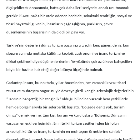
ölçüşebilecek donanımda, hatta çok daha ileri seviyede, ancak unutmamak
gerekir ki Avrupa’da bir otele ödenen bedelde, sokaktaki temizliğin, sosyal ve
ticari hayattaki güvenin, insanların çağdaşlığının, parkların, çevre
düzenlemesinin başarısının da ciddi bir payı var.
Türkiye’nin değerleri dünya turizm pazarına arz edilirken; güneş, deniz, kum
sloganı yanında mutlaka kültür, arkeoloji, gastronomi ve inanç turizmine
dikkat çekilmeli diye düşünenlerdenim. Yeryüzünde çok az ülkeye bahşedilen
böyle bir hazine, hak ettiği değeri dünya ölçeğinde bulmalı.
Gaziantep insanı, bu noktada, yıllar öncesinden, her zamanki kıvrak ticari
zekası ve muhteşem öngörüsüyle devreye girdi. Zengin arkeolojik değerlerinin
“Tanrının bahşettiği bir zenginlik” olduğu bilincine vararak hem yetkililerle
hem de bölge halkıyla bir seferberlik başlattı. “Bölgede deniz yok, turizm
olmaz” demek yerine, tüm kişi, kurum ve kuruluşlara “Bölgemiz Dünyanın
yaşayan en eski yerleşimidir. En nitelikli turizm çeşitlerinden biri olan
arkeoloji, kültür ve inanç turizminin en muhteşem örneklerine sahibiz”
diyecek bilinci vermek üzere kollar sıvandı. Yeryüzünde medeniyetlerin beşiği