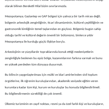
olarak bilinen Bereketli Hilal bizim sınırlarımızda.
Mezopotamya; Gaziantep ve GAP bölgesi için yalnızca bir tarih mirası değil;
bölgenin arkeolojik zenginliğinin, ticari dinamizminin, kültürel çeşitliliğinin ve
gastronomik kimliğinin temel taşlarından en güçlüsü. Bölgemiz bugün sahip
olduğu tarihî ve kültürel değerin önemli bir bölümünü, binlerce yıldır
Mezopotamya ile kurduğu güçlü ilişkiye borçlu.
Arkeolojinin ve yüzyıllardır topraklarında konuk ettiği medeniyetlerin
zenginliğiyle beslenen bu eşsiz bölge, kazanımlarının farkına varmalı ve bunu
en yüksek perdeden tüm dünyaya duyurmalı.
Bu bilincin yaygınlaştırılması için mülki ve idari amirlerinden sivil toplum
örgütlerine, ilk öğrenim kuruluşlarından, akademik seviyede eğitim veren
kurumlara kadar tüm kişi, kurum ve kuruluşlar bu konuda bilgilendirilmeli.
Bu bilgilendirmenin sürekliliği de çok önemli.
Ülkemiz turizminin en zayıf noktası, resmi ya da özel farklı kişi ve kuruluşların,