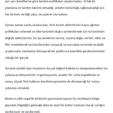
ayrı ayrı kendilerine göre tanıtım politikaları oluşturmaları. Ortak bir
planlama ve tanıtım takvimi olmadığı, anlatım bütünlüğü sağlanamadığı için
her birimin verdiği çaba, ne yazık ki cılız kalıyor.
Zaman zaman yanlış oluşturulan, Türk turizm aktörlerinin başını ağrıtan
politikaları önlemek ve ülke turizmini doğru yönlendirmek için turizmimizin
değişik sektörlerinin, bu işe senelerini vermiş, sözüne değer verilen, etkin ve
fikir üretebilecek turizmcilerinden oluşacak ve sonradan turizmde stratejik
araştırmalar merkezine dönüşecek bir platforma kesinlikle gereksinimimizin
olduğu bir gerçek.
Turizme sevdalı olan insanların da çok değerli katkılarını esirgemeyecekleri bu
çalışma profesyonel bir organizasyonla, amatör bir ruhla başlatılmalı ve
sonuç olarak Türk halkının kendisine güvenine de dönüşeceği bir övünç
çalışması olmalıdır.
Binlerce yıllık uygarlık birikimini günümüze taşıyan bu muhteşem bölge,
geçmişin bilgeliğini geleceğe aktaran eşsiz bir kültür hazinesi olarak varlığını
sürdürüyor ve sürdürmeli.