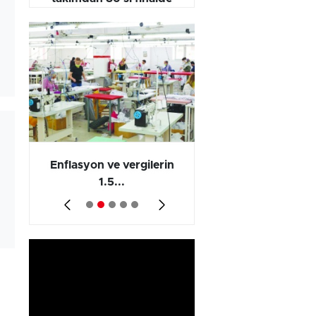
yarışıyor
 en
Enflasyon ve vergilerin
Barış yatırımı, üre
1.5...
ve...