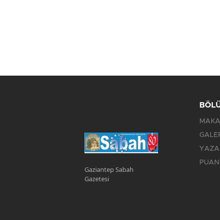
BÖL
MAKA
GALE
YAZA
PUAN
Gaziantep Sabah
Gazetesi