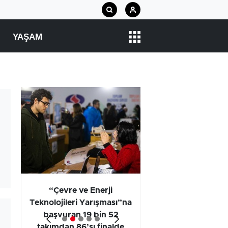
YAŞAM
arı
“Çevre ve Enerji
Araştırma Projel
Teknolojileri Yarışması”na
Kategorisi Birincili
başvuran 19 bin 52
Öğrencilerinin
takımdan 86’sı finalde