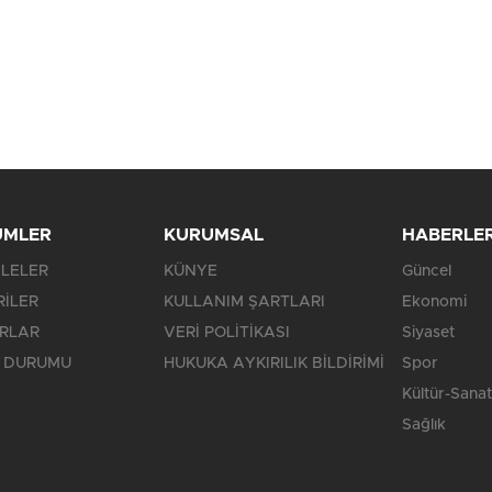
ÜMLER
KURUMSAL
HABERLE
LELER
KÜNYE
Güncel
RİLER
KULLANIM ŞARTLARI
Ekonomi
RLAR
VERİ POLİTİKASI
Siyaset
 DURUMU
HUKUKA AYKIRILIK BİLDİRİMİ
Spor
Kültür-Sanat
Sağlık