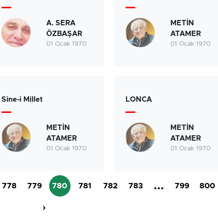
A. SERA
METİN
ÖZBAŞAR
ATAMER
01 Ocak 1970
01 Ocak 1970
Sine-i Millet
LONCA
Birçok uyku hastalığının
En ucuz sigara 120 TL,
tan...
pa...
METİN
METİN
ATAMER
ATAMER
01 Ocak 1970
01 Ocak 1970
...
778
779
780
781
782
783
799
800
›