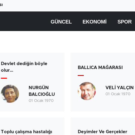
sı
GÜNCEL
EKONOMI
SPOR
Devlet dediğin böyle
BALLICA MAĞARASI
olur…
NURGÜN
VELİ YALÇIN
BALCIOĞLU
01 Ocak 1970
01 Ocak 1970
Beyaz ete büyük zam
Yüksek elektrik fatural
geliyor
çiftçiyi üretimden
uzaklaştırıyor
Toplu çalışma hastalığı
Deyimler Ve Gerçekler