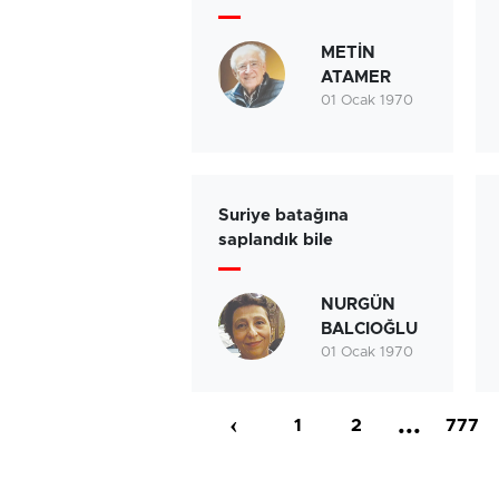
METİN
ATAMER
01 Ocak 1970
Suriye batağına
saplandık bile
NURGÜN
BALCIOĞLU
01 Ocak 1970
‹
...
1
2
777