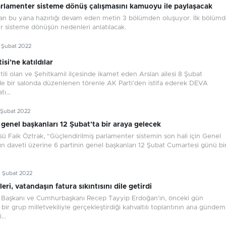
parlamenter sisteme dönüş çalışmasını kamuoyu ile paylaşacak
an bu yana hazırlığı devam eden metin 3 bölümden oluşuyor. İlk bölüm
r sisteme dönüşün nedenleri anlatılacak.
7 Şubat 2022
si’ne katıldılar
tili olan ve Şehitkamil ilçesinde ikamet eden Arslan ailesi 8 Şubat
de bir salonda düzenlenen törenle AK Parti’den istifa ederek DEVA
tı...
 Şubat 2022
 genel başkanları 12 Şubat'ta bir araya gelecek
 Faik Öztrak, “Güçlendirilmiş parlamenter sistemin son hali için Genel
n daveti üzerine 6 partinin genel başkanları 12 Şubat Cumartesi günü bi
6 Şubat 2022
leri, vatandaşın fatura sıkıntısını dile getirdi
Başkanı ve Cumhurbaşkanı Recep Tayyip Erdoğan’ın, önceki gün
 bir grup milletvekiliyle gerçekleştirdiği kahvaltılı toplantının ana gündem
..