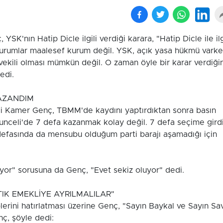
SK'nın Hatip Dicle ilgili verdiği karara, "Hatip Dicle ile ilg
dekurumlar maalesef kurum değil. YSK, açık yasa hükmü varke
etvekili olması mümkün değil. O zaman öyle bir karar verdiği
edi.
KAZANDIM
ili Kamer Genç, TBMM'de kaydını yaptırdıktan sonra basın
"Tunceli'de 7 defa kazanmak kolay değil. 7 defa seçime gird
defasında da mensubu olduğum parti barajı aşamadığı için
yor" sorusuna da Genç, "Evet sekiz oluyor" dedi.
TIK EMEKLİYE AYRILMALILAR"
erini hatırlatması üzerine Genç, "Sayın Baykal ve Sayın Sa
nç, şöyle dedi: