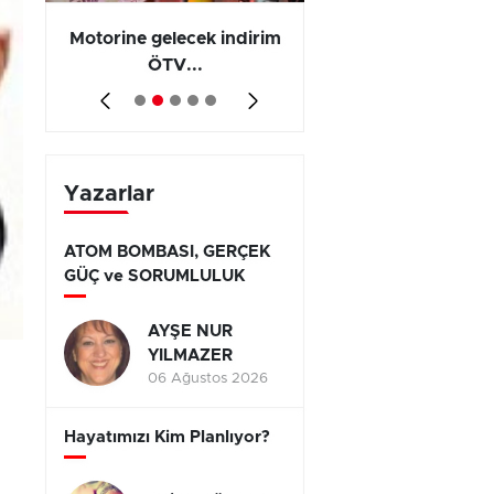
Motorine gelecek indirim
Olayların 267 b
ÖTV...
794’ünde...
Yazarlar
ATOM BOMBASI, GERÇEK
GÜÇ ve SORUMLULUK
AYŞE NUR
YILMAZER
06 Ağustos 2026
Hayatımızı Kim Planlıyor?