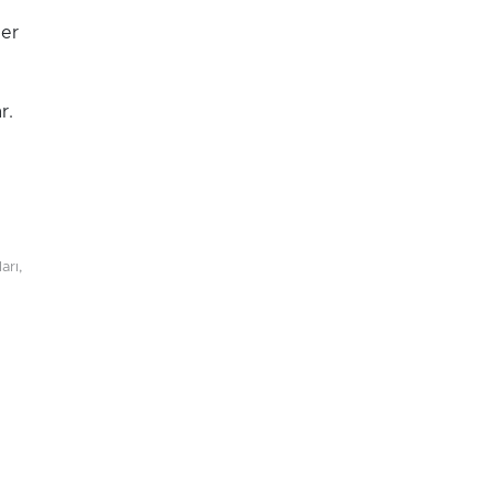
ler
r.
arı,