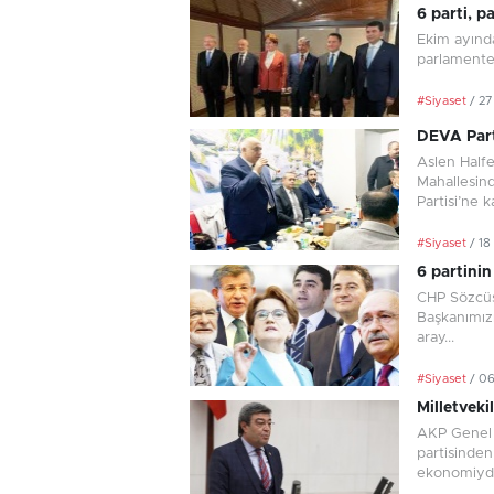
6 parti, 
Ekim ayınd
parlamente
#Siyaset
/ 2
DEVA Parti
Aslen Halfe
Mahallesin
Partisi’ne ka
#Siyaset
/ 18
6 partinin
CHP Sözcüsü
Başkanımızı
aray...
#Siyaset
/ 0
Milletvekil
AKP Genel 
partisinden
ekonomiydi.