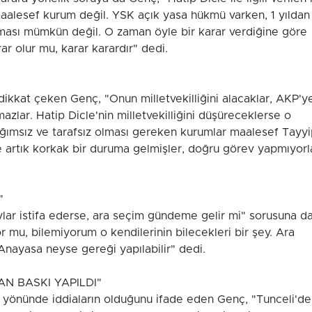
 maalesef kurum değil. YSK açık yasa hükmü varken, 1 yıldan
 olması mümkün değil. O zaman öyle bir karar verdiğine göre
rar olur mu, karar karardır" dedi.
 dikkat çeken Genç, "Onun milletvekilliğini alacaklar, AKP'y
lar. Hatip Dicle'nin milletvekilliğini düşüreceklerse o
ağımsız ve tarafsız olması gereken kurumlar maalesef Tayy
e artık korkak bir duruma gelmişler, doğru görev yapmıyorl
"
lar istifa ederse, ara seçim gündeme gelir mi" sorusuna d
 mu, bilemiyorum o kendilerinin bilecekleri bir şey. Ara
Anayasa neyse gereği yapılabilir" dedi.
N BASKI YAPILDI"
ı yönünde iddiaların olduğunu ifade eden Genç, "Tunceli'de