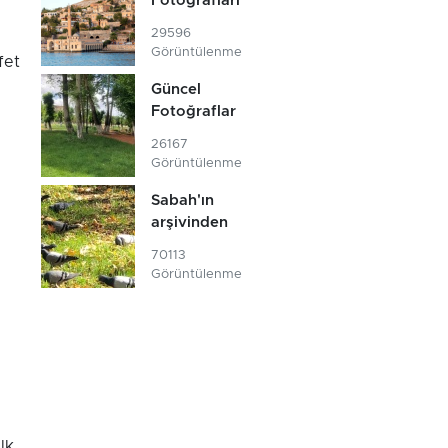
Fotoğrafları
29596
Görüntülenme
fet
Güncel
Fotoğraflar
26167
Görüntülenme
Sabah'ın
arşivinden
70113
Görüntülenme
lk