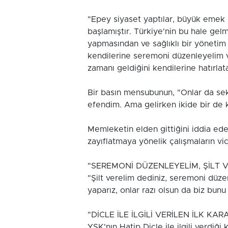
"Epey siyaset yaptılar, büyük emek s
başlamıştır. Türkiye'nin bu hale ge
yapmasından ve sağlıklı bir yöneti
kendilerine seremoni düzenleyelim ve
zamanı geldiğini kendilerine hatırlat
Bir basın mensubunun, "Onlar da sek
efendim. Ama gelirken ikide bir de 
Memleketin elden gittiğini iddia eden
zayıflatmaya yönelik çalışmaların vi
"SEREMONİ DÜZENLEYELİM, ŞİLT 
"Şilt verelim dediniz, seremoni düz
yaparız, onlar razı olsun da biz bunu
"DİCLE İLE İLGİLİ VERİLEN İLK KAR
YSK'nın Hatip Dicle ile ilgili verdiği 