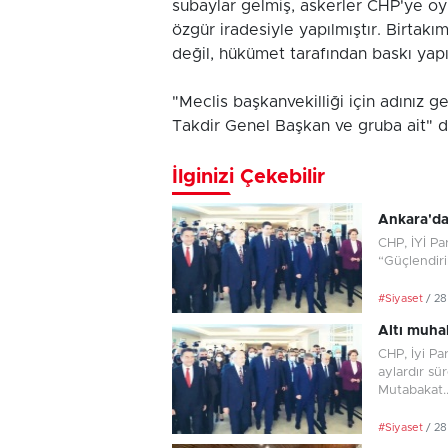
subaylar gelmiş, askerler CHP'ye oy 
özgür iradesiyle yapılmıştır. Birtakı
değil, hükümet tarafından baskı yapı
"Meclis başkanvekilliği için adınız 
Takdir Genel Başkan ve gruba ait" d
İlginizi Çekebilir
Ankara'da 
CHP, İYİ Pa
“Güçlendiri
#Siyaset
/ 2
Altı muha
CHP, İyi Pa
aylardır sü
Mutabakat..
#Siyaset
/ 2