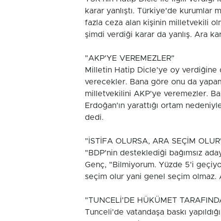
karar yanlıştı. Türkiye'de kurumlar
fazla ceza alan kişinin milletvekili
şimdi verdiği karar da yanlış. Ara ka
"AKP'YE VEREMEZLER"
Milletin Hatip Dicle'ye oy verdiğine
verecekler. Bana göre onu da yapamaz
milletvekilini AKP'ye veremezler. B
Erdoğan'ın yarattığı ortam nedeniyl
dedi.
"İSTİFA OLURSA, ARA SEÇİM OLUR
"BDP'nin desteklediği bağımsız aday
Genç, "Bilmiyorum. Yüzde 5'i geçiyor
seçim olur yani genel seçim olmaz. 
"TUNCELİ'DE HÜKÜMET TARAFINDA
Tunceli'de vatandaşa baskı yapıldığ