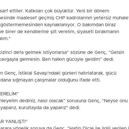
arf ettiler. Katkıları çok büyüktür. Yeni bir dönem
lmesinde maalesef geçmiş CHP kadrolarının yetersiz muhale
m göstermemesinden kaynaklanıyor. O bakımdan biraz
 birer de kendilerine şilt verelim, siyaseti bırakmanın
alım."
izinci defa gelmek istiyorlarsa" sözüne de Genç, "Gelsin
kavgayla gelmesin. Ben halkın gücüyle geldim" dedi.
 Genç, İstiklal Savaşı'ndaki günleri hatırlatarak, gücü
cdana sığmayan çalışmalar olduğunu ifade etti.
VERELİM"
enleyelim dediniz, nasıl olacak" sorusuna Genç, "Neyse onu
 yaparız, kurultayda da yaparız" dedi.
AR YANLIŞTI"
karara yönelik soruya da Genç, "Hatip Dicle ile ilgili verilen i