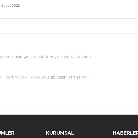
4 Şubat 2022
pmak için giriş yapabilir veya kayıt olabilirsiniz.
ilgili yorum yok, ilk yorumu siz yazın, tartışalım *
ÜMLER
KURUMSAL
HABERLE