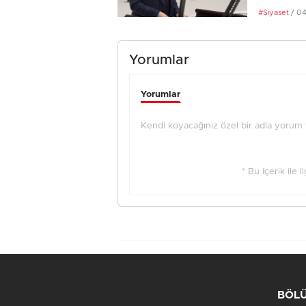
#Siyaset
/ 0
Yorumlar
Yorumlar
Kendi koyacağınız özel bir adla yorum ya
* Bu içerik ile 
BÖL