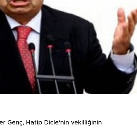
Kapanan işyeri sayısında
Yönetmeliğe aykırı
yüz...
süresiz...
r Genç, Hatip Dicle'nin vekilliğinin