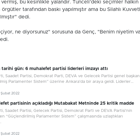
vermiş, bu kesinlikle yalandır. Tunceli'deki seçimler halkın
m örgütler tarafından baskı yapılmıştır ama bu Silahlı Kuvvet
lmıştır" dedi.
geçiyor, ne diyorsunuz" sorusuna da Genç, "Benim niyetim va
edi.
tarihi gün: 6 muhalefet partisi liderleri imzayı attı
rti, Saadet Partisi, Demokrat Parti, DEVA ve Gelecek Partisi genel başkanl
lmiş Parlamenter Sistem'' üzerine Ankara'da bir araya geldi. Liderler...
8 Şubat 2022
lefet partisinin açıkladığı Mutabakat Metninde 25 kritik madde
rti, Saadet Partisi, Gelecek Partisi, Demokrat Parti ve DEVA Partisi'nin
ren “Güçlendirilmiş Parlamenter Sistem” çalışmasında uzlaştıkları
.
8 Şubat 2022