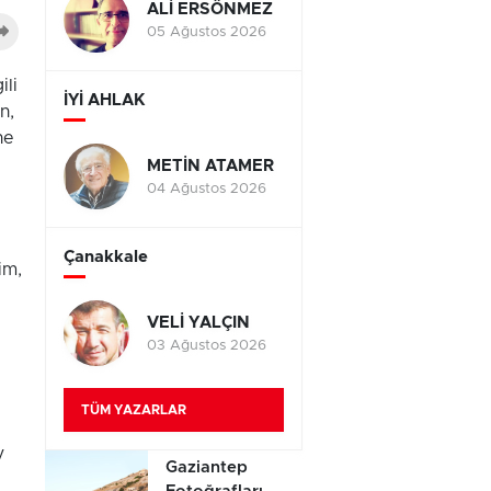
ALİ ERSÖNMEZ
05 Ağustos 2026
ili
İYİ AHLAK
n,
ne
METİN ATAMER
04 Ağustos 2026
Çanakkale
im,
VELİ YALÇIN
03 Ağustos 2026
TÜM YAZARLAR
v
Gaziantep