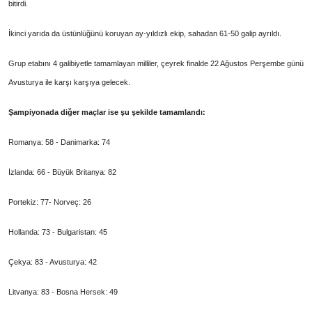
bitirdi.
İkinci yarıda da üstünlüğünü koruyan ay-yıldızlı ekip, sahadan 61-50 galip ayrıldı.
Grup etabını 4 galibiyetle tamamlayan milliler, çeyrek finalde 22 Ağustos Perşembe günü
Avusturya ile karşı karşıya gelecek.
Şampiyonada diğer maçlar ise şu şekilde tamamlandı:
Romanya: 58 - Danimarka: 74
İzlanda: 66 - Büyük Britanya: 82
Portekiz: 77- Norveç: 26
Hollanda: 73 - Bulgaristan: 45
Çekya: 83 - Avusturya: 42
Litvanya: 83 - Bosna Hersek: 49