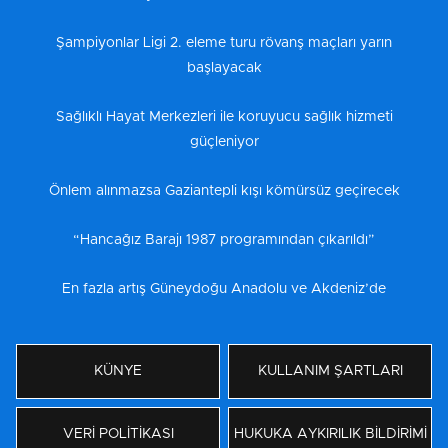
Şampiyonlar Ligi 2. eleme turu rövanş maçları yarın
başlayacak
Sağlıklı Hayat Merkezleri ile koruyucu sağlık hizmeti
güçleniyor
Önlem alınmazsa Gaziantepli kışı kömürsüz geçirecek
“Hancağız Barajı 1987 programından çıkarıldı”
En fazla artış Güneydoğu Anadolu ve Akdeniz’de
KÜNYE
KULLANIM ŞARTLARI
VERİ POLİTİKASI
HUKUKA AYKIRILIK BİLDİRİMİ