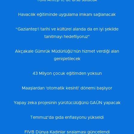
TOKİ Antep’te de arsa satacak
Havacılık eğitiminde uygulama imkanı sağlanacak
“Gaziantep'i tarihi ve kültürel alanda da en iyi şekilde
tanıtmayı hedefliyoruz"
Akçakale Gümrük Müdürlüğü’nün hizmet verdiği alan
genişletilecek
43 Milyon çocuk eğitimden yoksun
Maaşlardan 'otomatik kesinti' dönemi başlıyor
Yapay zeka projesinin yürütücülüğünü GAÜN yapacak
Temmuz’da gıda enflasyonu yükseldi
FIVB Dünya Kadınlar sıralaması güncellendi