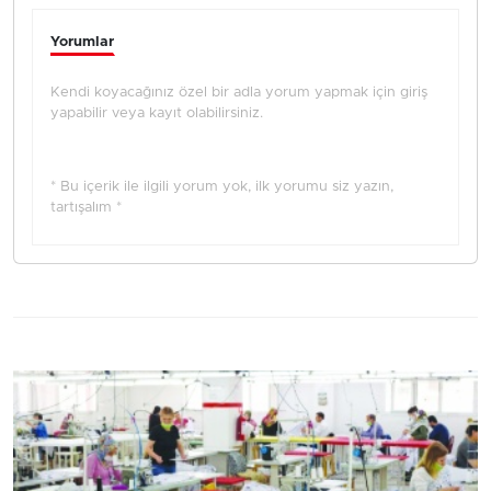
Yorumlar
Kendi koyacağınız özel bir adla yorum yapmak için giriş
yapabilir veya kayıt olabilirsiniz.
* Bu içerik ile ilgili yorum yok, ilk yorumu siz yazın,
tartışalım *