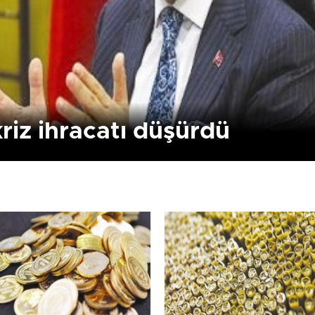
riz ihracatı düşürdü
Kapanan işyeri sayısında
Yönetmeliğe aykırı
yüz...
süresiz...