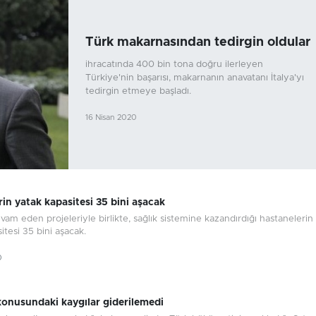
Türk makarnasından tedirgin oldular
ihracatında 400 bin tona doğru ilerleyen
Türkiye'nin başarısı, makarnanın anavatanı İtalya'yı
tedirgin etmeye başladı.
16 Nisan 2020
in yatak kapasitesi 35 bini aşacak
vam eden projeleriyle birlikte, sağlık sistemine kazandırdığı hastanelerin
itesi 35 bini aşacak.
0
 konusundaki kaygılar giderilemedi