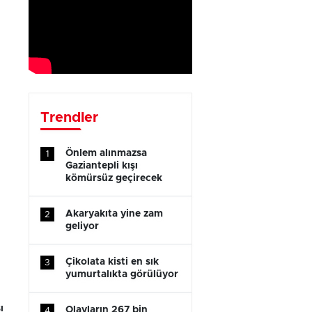
Trendler
Önlem alınmazsa
1
Gaziantepli kışı
kömürsüz geçirecek
Akaryakıta yine zam
2
geliyor
Çikolata kisti en sık
3
yumurtalıkta görülüyor
ı
Olayların 267 bin
4