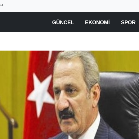
sı
GÜNCEL
EKONOMI
SPOR
Dolar/TL rekor seviyesine
Denetim mekanizman
yakın seyrediyor
olmayışı gibi birçok
sebep adaletin gözü
kör ediyor