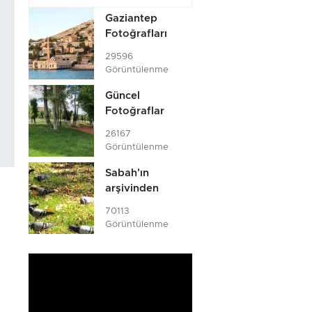
Gaziantep
Fotoğrafları
29596
Görüntülenme
Güncel
Fotoğraflar
26167
Görüntülenme
Sabah'ın
arşivinden
70113
Görüntülenme