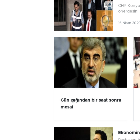
CHP Konya Mi
önergesini 
16 Nisan 202
Gün ışığından bir saat sonra
mesai
Ekonominin