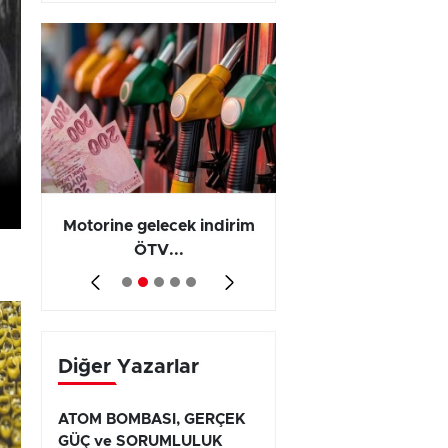
Motorine gelecek indirim
Olayların 267 b
ÖTV...
794’ünde...
Diğer Yazarlar
ATOM BOMBASI, GERÇEK
GÜÇ ve SORUMLULUK