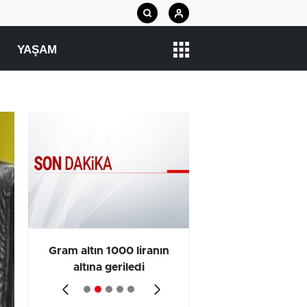
YAŞAM
ın
Gram altın 1000 liranın
Hazine 130.5 milyar 
altına geriledi
iç borçlanmaya gi
nü