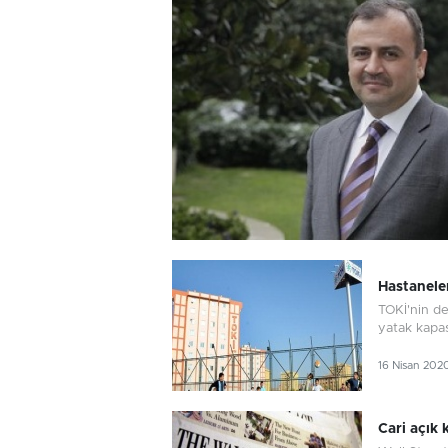
Hastaneler
TOKİ'nin de
yatak kapas
16 Nisan 202
Cari açık