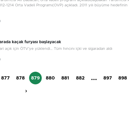
rdımcısı Ali Babacan, orta vadeli programı açıkladıBaşbakan Yardımcısı A
12-1214 Orta Vadeli Programı(OVP) açıkladı. 2011 yılı büyüme hedefinin
0
garada kaçak furyası başlayacak
i açık için ÖTV’ye yüklendi… Tüm hıncını içki ve sigaradan aldı
0
...
877
878
879
880
881
882
897
898
›