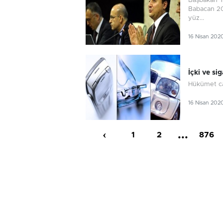
Başbakan Ya
Babacan 20
yüz...
16 Nisan 202
İçki ve si
Hükümet car
16 Nisan 202
‹
...
1
2
876