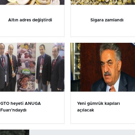
Altın adres değiştirdi
Sigara zamlandı
GTO heyeti ANUGA
Yeni gümrük kapıları
Fuarı’ndaydı
açılacak