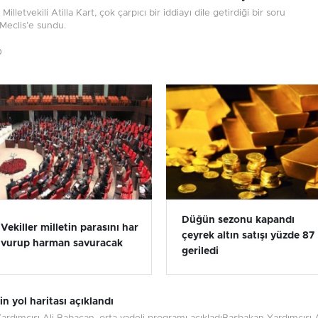
lletvekili Atilla Kart, çok çarpıcı bir iddiayı dile getirdiği bir soru
Meclis’e sundu.
0
Düğün sezonu kapandı
Vekiller milletin parasını har
çeyrek altın satışı yüzde 87
vurup harman savuracak
geriledi
 yol haritası açıklandı