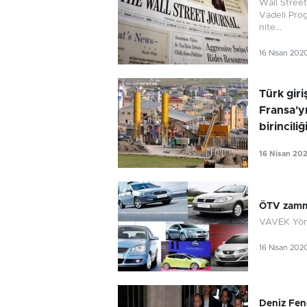
Wall Street
Vadeli Pro
nite...
16 Nisan 202
Türk gir
Fransa'yı
birinciliğ
16 Nisan 20
ÖTV zammı
VAVEK Yöne
16 Nisan 202
Deniz Fene