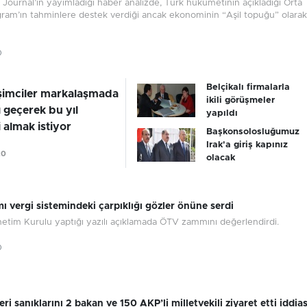
 Journal’ın yayımladığı haber analizde, Türk hükümetinin açıkladığı Orta
gram’ın tahminlere destek verdiği ancak ekonominin “Aşil topuğu” olarak
0
Belçikalı firmalarla
işimciler markalaşmada
ikili görüşmeler
 geçerek bu yıl
yapıldı
i almak istiyor
Başkonsolosluğumuz
Irak'a giriş kapınız
20
olacak
 vergi sistemindeki çarpıklığı gözler önüne serdi
tim Kurulu yaptığı yazılı açıklamada ÖTV zammını değerlendirdi.
0
ri sanıklarını 2 bakan ve 150 AKP’li milletvekili ziyaret etti iddias