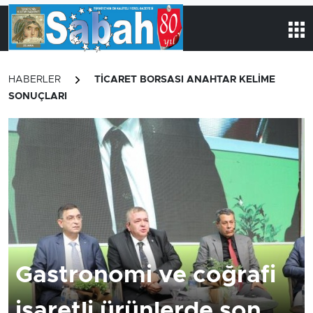
HABERLER
TICARET BORSASI ANAHTAR KELİME
SONUÇLARI
Gastronomi ve coğrafi
işaretli ürünlerde son