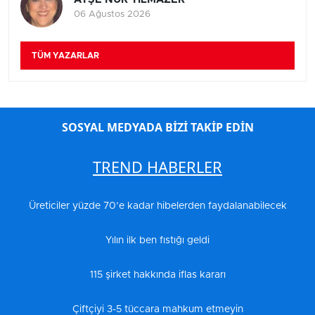
06 Ağustos 2026
TÜM YAZARLAR
SOSYAL MEDYADA BİZİ TAKİP EDİN
TREND HABERLER
Üreticiler yüzde 70’e kadar hibelerden faydalanabilecek
Yılın ilk ben fıstığı geldi
115 şirket hakkında iflas kararı
Çiftçiyi 3-5 tüccara mahkum etmeyin