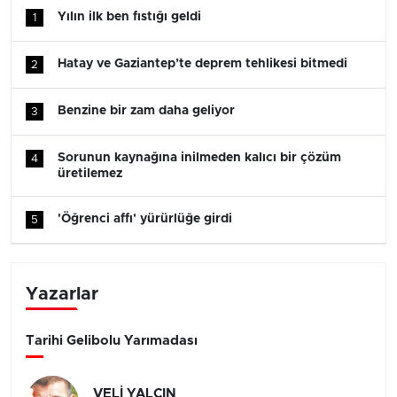
Yılın ilk ben fıstığı geldi
1
Hatay ve Gaziantep’te deprem tehlikesi bitmedi
2
Benzine bir zam daha geliyor
3
Sorunun kaynağına inilmeden kalıcı bir çözüm
4
üretilemez
'Öğrenci affı' yürürlüğe girdi
5
Yazarlar
Tarihi Gelibolu Yarımadası
VELİ YALÇIN