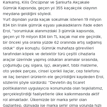
Karkamış, Kilis Öncüpınar ve Şanlıurfa Akçakale
Gümrük Kapısında, geçen yıl 355 kaçakçılık olayının
meydana geldiğini söyledi.
Yurt dışından yurda kaçak sokulmak istenen 19 milyon
834 bin liralık gümrük eşyası yakaladıklarını ifade eden
Erol, ''sorumluluk alanımızdaki 3 gümrük kapısında,
geçen yıl 19 milyon 834 bin TL kaçak mal ele geçirdik,
bir önceki yıla oranla yüzde 62 oranında artış sağlamış
olduk'' diye konuştu. Gümrük muhafaza görevlileri
tarafından köpek ve detektör türü çeşitli cihazlarla
araçlar üzerinde yapmış oldukları aramalar sırasında,
çoğunluğu çay, sigara, işçi, akaryakıt, tıbbi malzeme,
oto yedek parçası, cinsel içerikli ilaçlar, cep telefonu
ve ilaç benzeri ürünlerin ele geçirildiğini kaydeden Erol,
sözlerini şöyle sürdürdü: ''Devletin dış ticaret
politikalarının uygulayıcısı konumunda olan teşkilatımız,
gerçekleştirdiği faaliyetlerle ülke kalkınmasında aktif
rol almaktadır. Ülkemizde bir marka şehir olan
Gaziantep, dünyada ise marka şehir olma yolunda hızlı