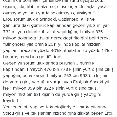
özel ince bölmeler içerisinde her türlü uyuşturucu,
sigara, içki, tıbbi malzeme, cinsel içerikli ilaçlar yasal
oymayan yollarla yurda sokulmaya çalışılıyor.''
Erol, sorumluluk alanındaki, Gaziantep, Kilis ve
Şanlıurfa'daki gümrük kapılarından geçen yıl, 3 milyar
732 milyon dolarlık ihracat yapıldığını, 1 milyar 335
milyon dolarlıkta ithalat gerçekleştirildiğini belirterek,
''Bir önceki yıla oranla 2011 yılında kapılarımızdan
yapılan ihracatta yüzde 40'lık, ithalatta ise yüzde 14'lük
bir artış meydana geldi'' dedi.
Geçen yıl sorumluluklarında bulunan 3 gümrük
kapısından, 1 milyon 476 bin 773 kişinin yurt dışına çıkış
yaptığını, buna karşın 1 milyon 753 bin 993 bin kişinin
de yurda giriş yaptığını vurgulayan Erol, bir önceki yıl
ise 1 milyon 359 bin 822 kişinin yurt dışına çıkış, 1
milyon 492 bin 631 kişinin de yurda giriş yaptığını
kaydetti.
Yenilenen alt yapı ve teknolojileriyle sınır kapılarında
yolcu giriş ve çıkışlarının hızlandığına dikkat çeken Erol,