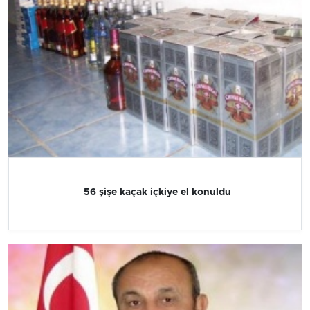
56 şişe kaçak içkiye el konuldu