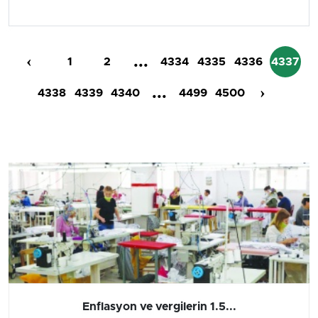
‹
...
1
2
4334
4335
4336
4337
...
›
4338
4339
4340
4499
4500
Barış yatırımı, üretimi ve...