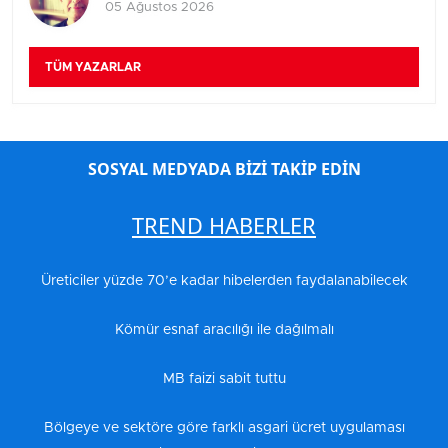
05 Ağustos 2026
TÜM YAZARLAR
SOSYAL MEDYADA BİZİ TAKİP EDİN
TREND HABERLER
Üreticiler yüzde 70’e kadar hibelerden faydalanabilecek
Kömür esnaf aracılığı ile dağılmalı
MB faizi sabit tuttu
Bölgeye ve sektöre göre farklı asgari ücret uygulaması