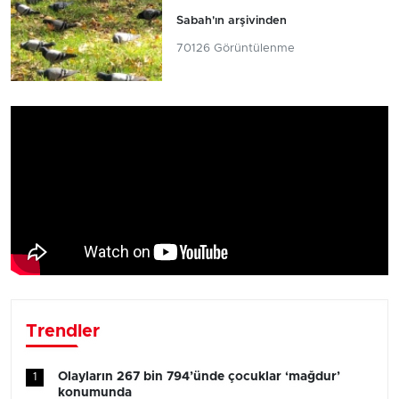
Sabah'ın arşivinden
70126 Görüntülenme
Trendler
Olayların 267 bin 794’ünde çocuklar ‘mağdur’
1
konumunda