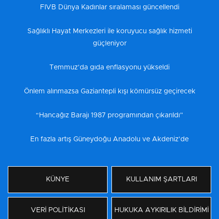
FIVB Dünya Kadınlar sıralaması güncellendi
Sağlıklı Hayat Merkezleri ile koruyucu sağlık hizmeti
güçleniyor
Temmuz’da gıda enflasyonu yükseldi
Önlem alınmazsa Gaziantepli kışı kömürsüz geçirecek
“Hancağız Barajı 1987 programından çıkarıldı”
En fazla artış Güneydoğu Anadolu ve Akdeniz’de
KÜNYE
KULLANIM ŞARTLARI
VERİ POLİTİKASI
HUKUKA AYKIRILIK BİLDİRİMİ