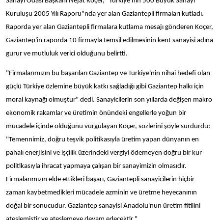
Sanayi Odası Başkanı Nejat Koçer, "Türkiye'nin 500 Büyük Sanayi
Kuruluşu 2005 Yılı Raporu"nda yer alan Gaziantepli firmaları kutladı.
Raporda yer alan Gaziantepli firmalara kutlama mesajı gönderen Koçer,
Gaziantep'in raporda 10 firmayla temsil edilmesinin kent sanayisi adına
gurur ve mutluluk verici olduğunu belirtti.
"Firmalarımızın bu başarıları Gaziantep ve Türkiye'nin nihai hedefi olan
güçlü Türkiye özlemine büyük katkı sağladığı gibi Gaziantep halkı için
moral kaynağı olmuştur" dedi. Sanayicilerin son yıllarda değişen makro
ekonomik rakamlar ve üretimin önündeki engellerle yoğun bir
mücadele içinde olduğunu vurgulayan Koçer, sözlerini şöyle sürdürdü:
"Temennimiz, doğru teşvik politikasıyla üretim yapan dünyanın en
pahalı enerjisini ve işçilik üzerindeki vergiyi ödemeyen doğru bir kur
politikasıyla ihracat yapmaya çalışan bir sanayimizin olmasıdır.
Firmalarımızın elde ettikleri başarı, Gaziantepli sanayicilerin hiçbir
zaman kaybetmedikleri mücadele azminin ve üretme heyecanının
doğal bir sonucudur. Gaziantep sanayisi Anadolu'nun üretim fitilini
ateşlemiştir ve ateşlemeye devam edecektir."